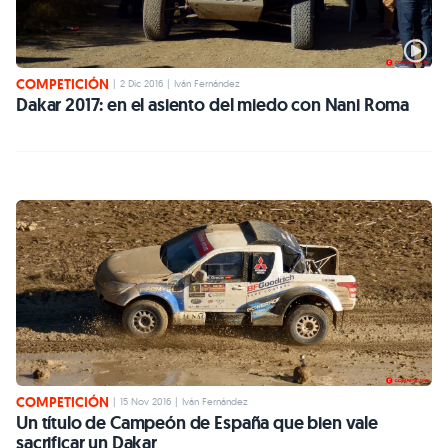
COMPETICIÓN
|
2 Dic 2016
|
Iván Fernández
Dakar 2017: en el asiento del miedo con Nani Roma
COMPETICIÓN
|
15 Nov 2016
|
Iván Fernández
Un título de Campeón de España que bien vale
sacrificar un Dakar