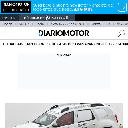
Suscríbete a nuestra newsletter y entérate de
todo antes que nadie.
¡Es GRATIS!
ESPACIOS
ELÉCTRICOS POR
Honda
MG 07
Dacia
BMW iX3 vs Zeekr 7GT
Denza BAO5
MG Cy
ACTUALIDAD
COMPETICIÓN
COCHES
GUÍAS DE COMPRA
RANKING
ELÉCTRICOS
HÍBR