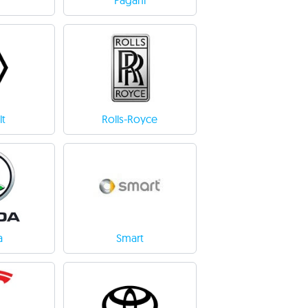
Pagani
lt
Rolls-Royce
a
Smart