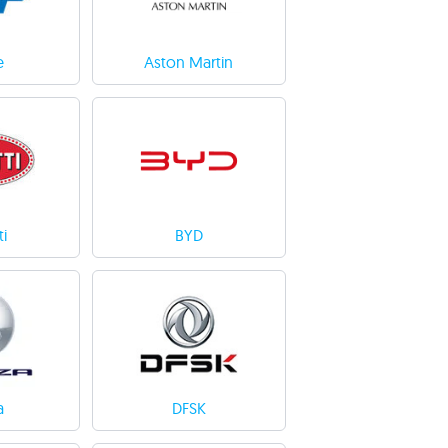
e
Aston Martin
i
BYD
a
DFSK