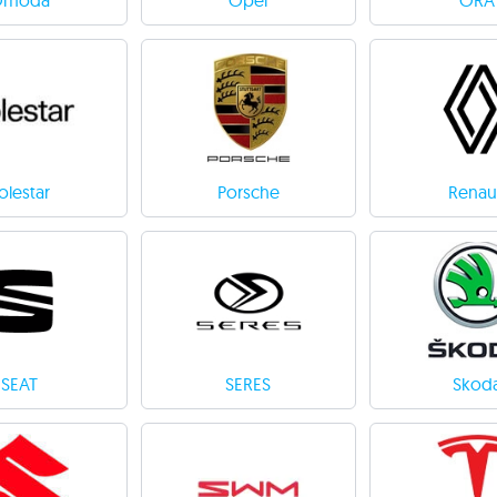
Omoda
Opel
ORA
olestar
Porsche
Renau
SEAT
SERES
Skod