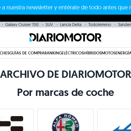
 a nuestra newsletter y entérate de todo antes que 
Galaxy Cruiser 700
SUV
Lancia Delta
Todoterreno
Sande
CHES
GUÍAS DE COMPRA
RANKING
ELÉCTRICOS
HÍBRIDOS
MOTOS
ENERGÍA
ARCHIVO DE DIARIOMOTO
Por marcas de coche