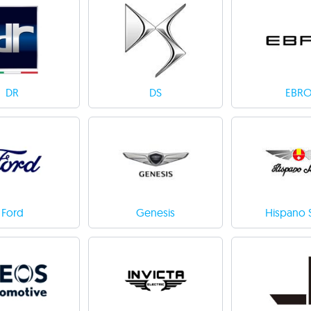
DR
DS
EBR
Ford
Genesis
Hispano 