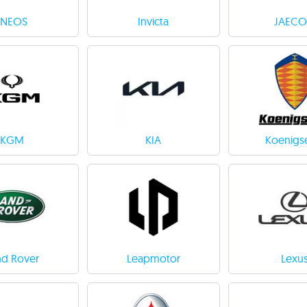
INEOS
Invicta
JAEC
KGM
KIA
Koenigs
nd Rover
Leapmotor
Lexu