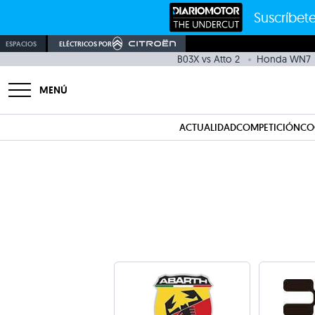
Suscríbete
ESPACIOS
ELÉCTRICOS POR
B03X vs Atto 2
Honda WN7
MENÚ
ACTUALIDAD
COMPETICIÓN
CO