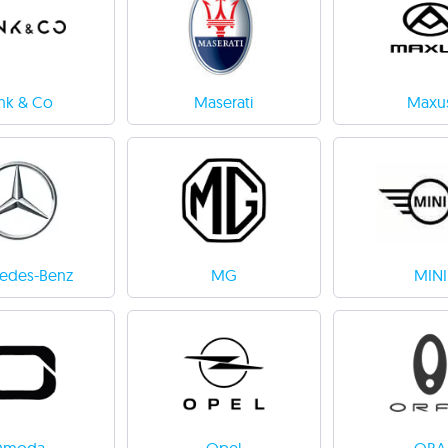
nk & Co
Maserati
Maxu
edes-Benz
MG
MINI