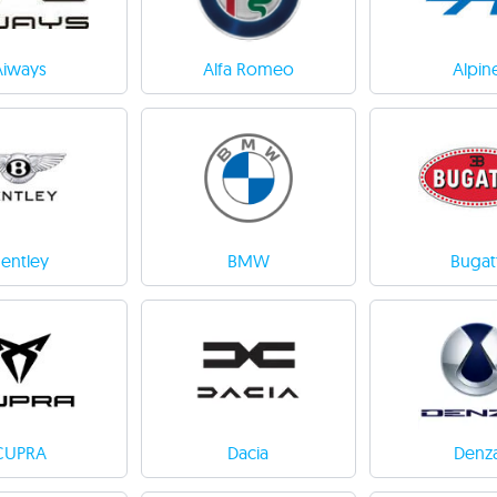
Aiways
Alfa Romeo
Alpin
entley
BMW
Bugatt
CUPRA
Dacia
Denz