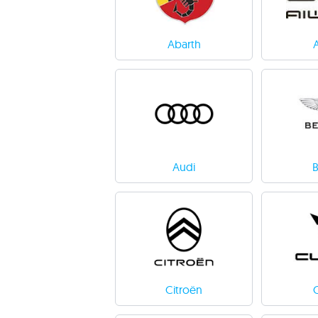
Abarth
Audi
B
Citroën