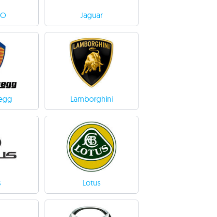
OO
Jaguar
egg
Lamborghini
s
Lotus