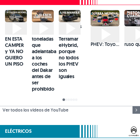
HE
El camión
Probamos
Comparativa
El
VIVIDO
de 11
el CUPRA
TOP 5 SUV
experi
EN ESTA
toneladas
Terramar
PHEV: Toyota
ruso q
CAMPER
que
eHybrid,
RAV4,
demue
y YA NO
adelantaba
porque
Citroën C5
por qu
QUIERO
a los
no todos
Aircross,
piston
UN PISO
coches
los PHEV
Jeep
redon
del Dakar
son
Compass,
antes de
iguales
Hyundai
ser
Tucson y
prohibido
Omoda 7
Ver todos los vídeos de YouTube
ELÉCTRICOS