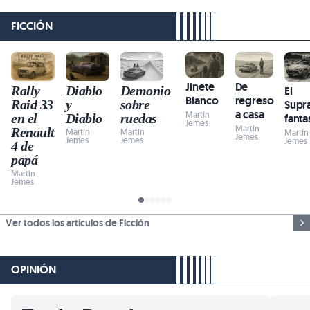
FICCIÓN
Jinete
De
Rally
Diablo
Demonio
El
Blanco
regreso
Raid 33
y
sobre
Supr
a casa
Martín
en el
Diablo
ruedas
fant
Jemes
Martín
Renault
Martín
Martín
Martín
Jemes
Jemes
Jemes
Jemes
4 de
papá
Martín
Jemes
Ver todos los artículos de Ficción
OPINIÓN