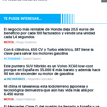
TE PUEDE INTERESAR...
El negocio más rentable de Honda deja 20,5 euros de
beneficio por cada 100 facturados y vende una unidad
cada 1,4 segundos
MOTOS
|
Diego Gutiérrez
Con 6 cilindros, 650 CV y Turbo eléctrico, SRT tiene la
clave para salvar los motores gasolina
ACTUALIDAD
|
David Clavero
Este puntero SUV híbrido es un Volvo XC60 low-cost
porque en España es 35.000 € más barato y además hace
90 km sin encender su motor de gasolina
ENCHUFABLES
|
Alejandro González
Ni china ni taiwanesa: esta todoterreno japonesa y
tecnológica demuestra que aún hay vida más allá por
6.450 euros
MOTOS
|
David Villarreal
El Mercedes Clase G del pueblo ha llegado a España y ya