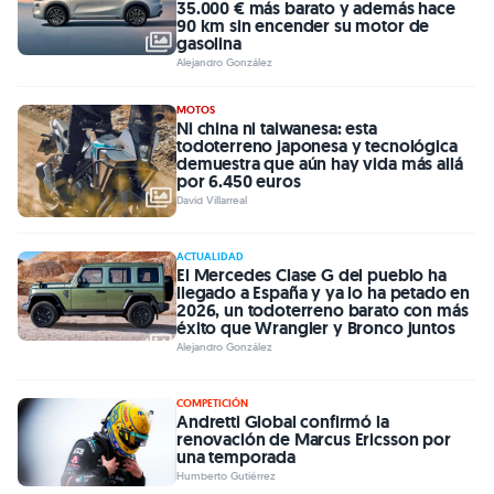
35.000 € más barato y además hace
90 km sin encender su motor de
gasolina
Alejandro González
MOTOS
Ni china ni taiwanesa: esta
todoterreno japonesa y tecnológica
demuestra que aún hay vida más allá
por 6.450 euros
David Villarreal
ACTUALIDAD
El Mercedes Clase G del pueblo ha
llegado a España y ya lo ha petado en
2026, un todoterreno barato con más
éxito que Wrangler y Bronco juntos
Alejandro González
COMPETICIÓN
Andretti Global confirmó la
renovación de Marcus Ericsson por
una temporada
Humberto Gutiérrez