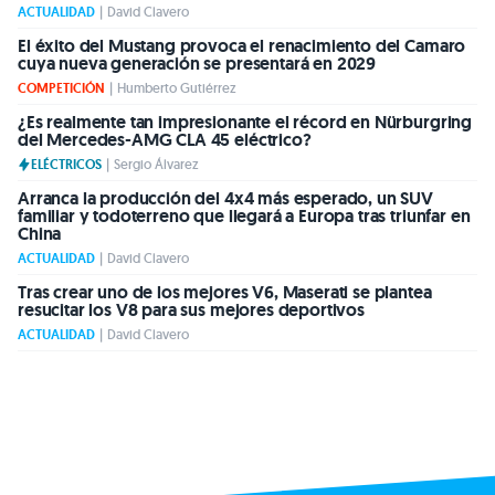
ACTUALIDAD
|
David Clavero
El éxito del Mustang provoca el renacimiento del Camaro
cuya nueva generación se presentará en 2029
COMPETICIÓN
|
Humberto Gutiérrez
¿Es realmente tan impresionante el récord en Nürburgring
del Mercedes-AMG CLA 45 eléctrico?
ELÉCTRICOS
|
Sergio Álvarez
Arranca la producción del 4x4 más esperado, un SUV
familiar y todoterreno que llegará a Europa tras triunfar en
China
ACTUALIDAD
|
David Clavero
Tras crear uno de los mejores V6, Maserati se plantea
resucitar los V8 para sus mejores deportivos
ACTUALIDAD
|
David Clavero