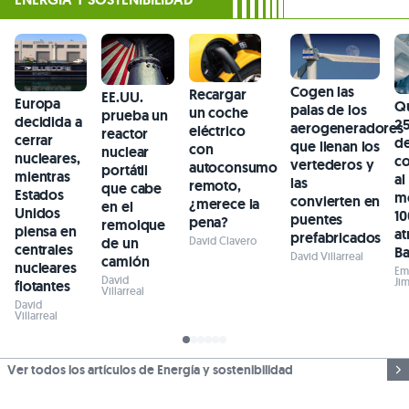
Cogen las
Recargar
EE.UU.
Europa
Q
palas de los
un coche
prueba un
decidida a
25
aerogeneradores
eléctrico
reactor
cerrar
d
que llenan los
con
nuclear
nucleares,
c
vertederos y
autoconsumo
portátil
mientras
al
las
remoto,
que cabe
Estados
m
convierten en
¿merece la
en el
Unidos
10
puentes
pena?
remolque
piensa en
at
prefabricados
de un
David Clavero
centrales
Ba
David Villarreal
camión
nucleares
Em
David
Ji
flotantes
Villarreal
David
Villarreal
Ver todos los artículos de Energía y sostenibilidad