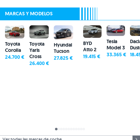
MARCAS Y MODELOS
Tesla
Daci
BYD
Toyota
Toyota
Hyundai
Model 3
Dust
Atto 2
Yaris
Corolla
Tucson
33.365 €
18.4
Cross
19.415 €
24.700 €
27.825 €
26.400 €
Ver todas las marcas de coche