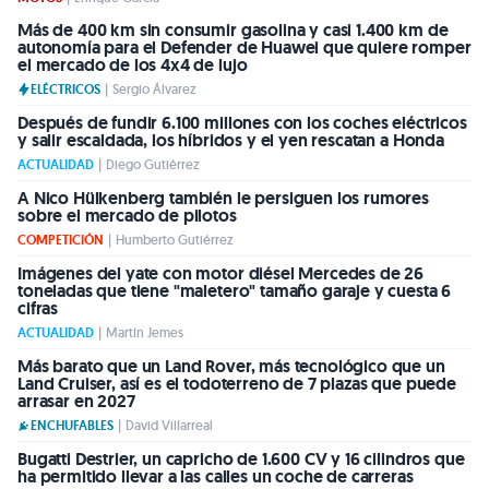
Más de 400 km sin consumir gasolina y casi 1.400 km de
autonomía para el Defender de Huawei que quiere romper
el mercado de los 4x4 de lujo
ELÉCTRICOS
|
Sergio Álvarez
Después de fundir 6.100 millones con los coches eléctricos
y salir escaldada, los híbridos y el yen rescatan a Honda
ACTUALIDAD
|
Diego Gutiérrez
A Nico Hülkenberg también le persiguen los rumores
sobre el mercado de pilotos
COMPETICIÓN
|
Humberto Gutiérrez
Imágenes del yate con motor diésel Mercedes de 26
toneladas que tiene "maletero" tamaño garaje y cuesta 6
cifras
ACTUALIDAD
|
Martín Jemes
Más barato que un Land Rover, más tecnológico que un
Land Cruiser, así es el todoterreno de 7 plazas que puede
arrasar en 2027
ENCHUFABLES
|
David Villarreal
Bugatti Destrier, un capricho de 1.600 CV y 16 cilindros que
ha permitido llevar a las calles un coche de carreras