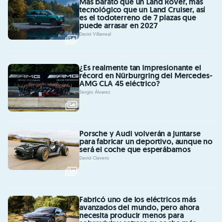
Más barato que un Land Rover, más
tecnológico que un Land Cruiser, así
es el todoterreno de 7 plazas que
puede arrasar en 2027
David Villarreal
¿Es realmente tan impresionante el
récord en Nürburgring del Mercedes-
AMG CLA 45 eléctrico?
Sergio Álvarez
Porsche y Audi volverán a juntarse
para fabricar un deportivo, aunque no
será el coche que esperábamos
David Clavero
Fabricó uno de los eléctricos más
avanzados del mundo, pero ahora
necesita producir menos para