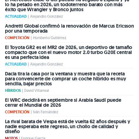
lo ha petado en 2026, un todoterreno barato con más
éxito que Wrangler y Bronco juntos
ACTUALIDAD
|
Alejandro González
Andretti Global confirmó la renovación de Marcus Ericsson
por una temporada
COMPETICIÓN
|
Humberto Gutiérrez
El Toyota GR2 es el MR2 de 2026, un deportivo de tamaño
compacto que con el nuevo motor 2.0 turbo G20E central
es una perfecta idea
ACTUALIDAD
|
Alejandro González
Dacia tira la casa por la ventana y muestra que la receta
para convencerte de comprar un coche híbrido es muy
sencilla, bajar precios
HÍBRIDOS
|
David Villarreal
El WRC decidirá en septiembre si Arabia Saudí puede
cerrar el Mundial de 2026
COMPETICIÓN
|
Iván Fernández
La rival barata de Vespa está de vuelta 62 años después y
nadie esperaba este regreso, un chollo de calidad y
diseño
MOTOS
|
Enrique García