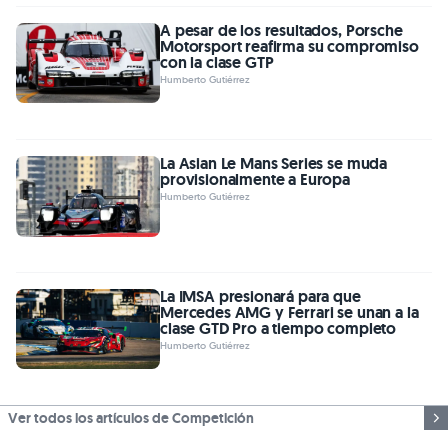
A pesar de los resultados, Porsche
Motorsport reafirma su compromiso
con la clase GTP
Humberto Gutiérrez
La Asian Le Mans Series se muda
provisionalmente a Europa
Humberto Gutiérrez
La IMSA presionará para que
Mercedes AMG y Ferrari se unan a la
clase GTD Pro a tiempo completo
Humberto Gutiérrez
Ver todos los artículos de Competición