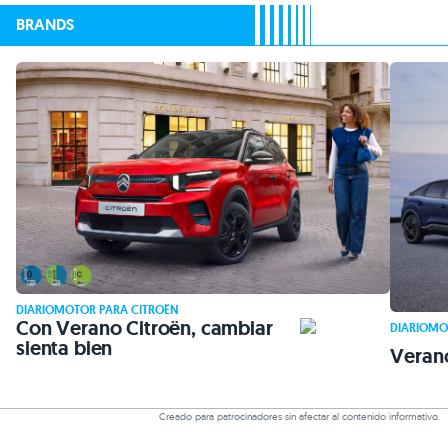
BRANDS
DIARIOMOTOR PARA CITROËN
Con Verano Citroën, cambiar
DIARIOMO
sienta bien
Veran
Creado para patrocinadores sin afectar al contenido informativo.