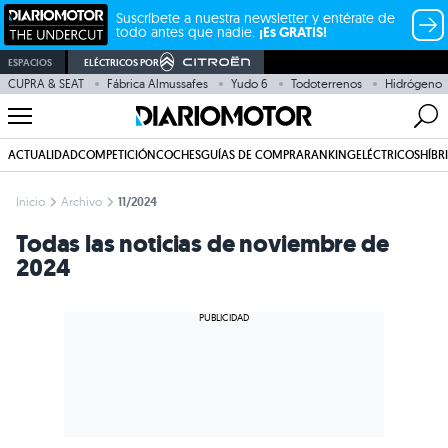
Suscríbete a nuestra newsletter y entérate de
todo antes que nadie.
¡Es GRATIS!
ESPACIOS
ELÉCTRICOS POR
CUPRA & SEAT
Fábrica Almussafes
Yudo 6
Todoterrenos
Hidrógeno
ACTUALIDAD
COMPETICIÓN
COCHES
GUÍAS DE COMPRA
RANKING
ELÉCTRICOS
HÍBR
Inicio
Archivo
11/2024
Todas las noticias de noviembre de
2024