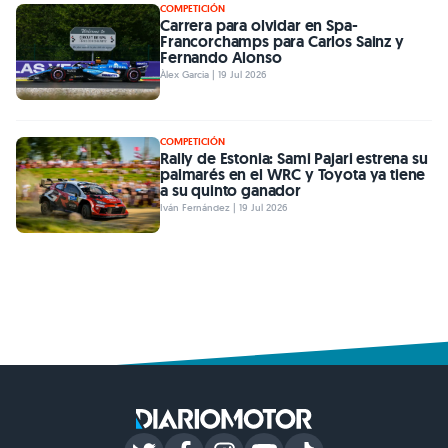
COMPETICIÓN
Carrera para olvidar en Spa-
Francorchamps para Carlos Sainz y
Fernando Alonso
Àlex Garcia | 19 Jul 2026
COMPETICIÓN
Rally de Estonia: Sami Pajari estrena su
palmarés en el WRC y Toyota ya tiene
a su quinto ganador
Iván Fernández | 19 Jul 2026