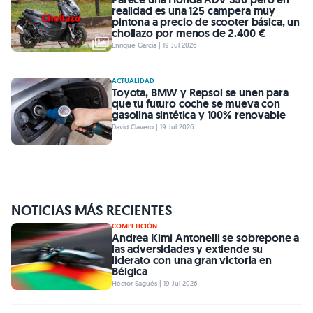
realidad es una 125 campera muy
pintona a precio de scooter básica, un
chollazo por menos de 2.400 €
Enrique García | 19 Jul 2026
ACTUALIDAD
Toyota, BMW y Repsol se unen para
que tu futuro coche se mueva con
gasolina sintética y 100% renovable
David Clavero | 19 Jul 2026
NOTICIAS MÁS RECIENTES
COMPETICIÓN
Andrea Kimi Antonelli se sobrepone a
las adversidades y extiende su
liderato con una gran victoria en
Bélgica
Héctor Sagués | 19 Jul 2026