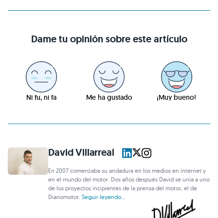
Dame tu opinión sobre este artículo
Ni fu, ni fa
Me ha gustado
¡Muy bueno!
David Villarreal
En 2007 comenzaba su andadura en los medios en internet y
en el mundo del motor. Dos años después David se unía a uno
de los proyectos incipientes de la prensa del motor, el de
Diariomotor.
Seguir leyendo...