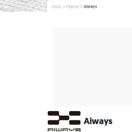
Inicio
Marcas
Aiways
Aiways