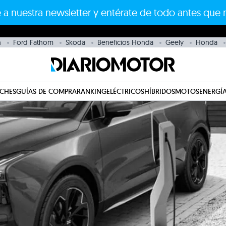
 a nuestra newsletter y entérate de todo antes que 
n
Ford Fathom
Skoda
Beneficios Honda
Geely
Honda
CHES
GUÍAS DE COMPRA
RANKING
ELÉCTRICOS
HÍBRIDOS
MOTOS
ENERGÍA