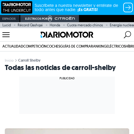
Suscríbete a nuestra newsletter y entérate de
todo antes que nadie.
¡Es GRATIS!
ESPACIOS
ELÉCTRICOS POR
Lucid
Récord Qashqai
Honda
Cuota mercado chinos
Energía nuclea
ACTUALIDAD
COMPETICIÓN
COCHES
GUÍAS DE COMPRA
RANKING
ELÉCTRICOS
HÍBR
Inicio
Carroll Shelby
Todas las noticias de carroll-shelby