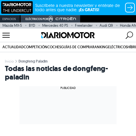
Suscríbete a nuestra newsletter y entérate de
todo antes que nadie.
¡Es GRATIS!
ESPACIOS
ELÉCTRICOS POR
Mazda MX-5
BYD
Mercedes 40 PS
Freelander
Audi Q9
Honda Afr
ACTUALIDAD
COMPETICIÓN
COCHES
GUÍAS DE COMPRA
RANKING
ELÉCTRICOS
HÍBR
Inicio
Dongfeng Paladin
Todas las noticias de dongfeng-
paladin