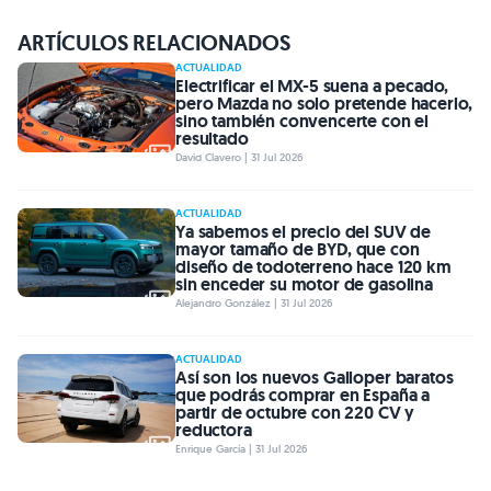
ARTÍCULOS RELACIONADOS
ACTUALIDAD
Electrificar el MX-5 suena a pecado,
pero Mazda no solo pretende hacerlo,
sino también convencerte con el
resultado
David Clavero | 31 Jul 2026
ACTUALIDAD
Ya sabemos el precio del SUV de
mayor tamaño de BYD, que con
diseño de todoterreno hace 120 km
sin enceder su motor de gasolina
Alejandro González | 31 Jul 2026
ACTUALIDAD
Así son los nuevos Galloper baratos
que podrás comprar en España a
partir de octubre con 220 CV y
reductora
Enrique García | 31 Jul 2026