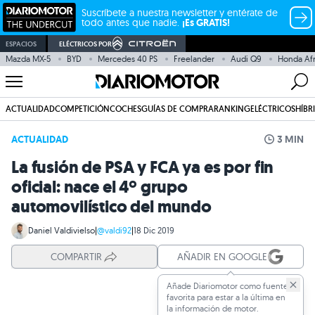
Suscríbete a nuestra newsletter y entérate de
todo antes que nadie.
¡Es GRATIS!
ESPACIOS
ELÉCTRICOS POR
Mazda MX-5
BYD
Mercedes 40 PS
Freelander
Audi Q9
Honda Afr
ACTUALIDAD
COMPETICIÓN
COCHES
GUÍAS DE COMPRA
RANKING
ELÉCTRICOS
HÍBR
ACTUALIDAD
3 MIN
La fusión de PSA y FCA ya es por fin
oficial: nace el 4º grupo
automovilístico del mundo
Daniel Valdivielso
|
@valdi92
|
18 Dic 2019
COMPARTIR
AÑADIR EN GOOGLE
Añade Diariomotor como fuente
favorita para estar a la última en
la información de motor.