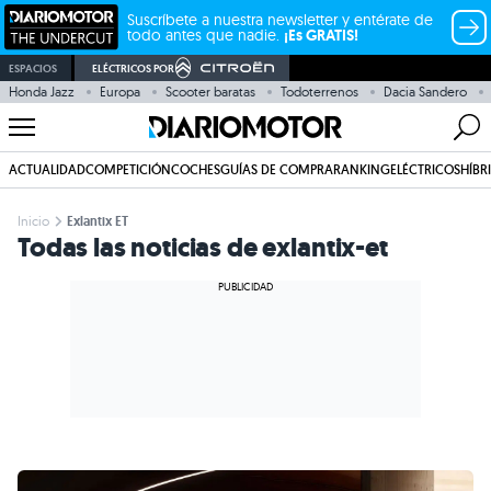
Suscríbete a nuestra newsletter y entérate de
todo antes que nadie.
¡Es GRATIS!
ESPACIOS
ELÉCTRICOS POR
Honda Jazz
Europa
Scooter baratas
Todoterrenos
Dacia Sandero
ACTUALIDAD
COMPETICIÓN
COCHES
GUÍAS DE COMPRA
RANKING
ELÉCTRICOS
HÍBR
Inicio
Exlantix ET
Todas las noticias de exlantix-et