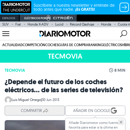
Suscríbete a nuestra newsletter y entérate de
todo antes que nadie.
¡Es GRATIS!
ESPACIOS
ELÉCTRICOS POR
SUV
Fiat
Honda X-ADV
Lucid
Récord Qashqai
Honda
Cuota m
ACTUALIDAD
COMPETICIÓN
COCHES
GUÍAS DE COMPRA
RANKING
ELÉCTRICOS
HÍBR
TECMOVIA
TECMOVIA
8 MIN
¿Depende el futuro de los coches
eléctricos… de las series de televisión?
Luis Miguel Ortego
|
30 Jun 2013
COMPARTIR
AÑADIR EN GOOGLE
Añade Diariomotor como fuente
favorita para estar a la última en