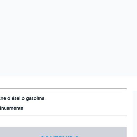
che diésel o gasolina
ntinuamente