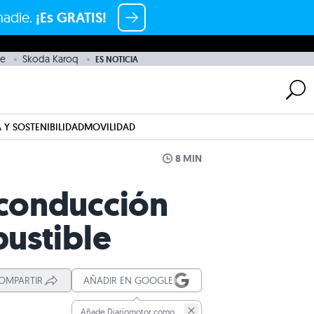
nadie.
¡Es GRATIS!
e
Skoda Karoq
ES NOTICIA
 Y SOSTENIBILIDAD
MOVILIDAD
8 MIN
 conducción
bustible
OMPARTIR
AÑADIR EN GOOGLE
Añade Diariomotor como