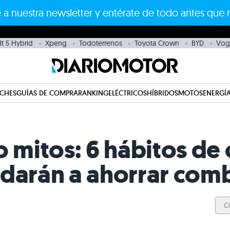
 a nuestra newsletter y entérate de todo antes que 
t 5 Hybrid
Xpeng
Todoterrenos
Toyota Crown
BYD
Vog
CHES
GUÍAS DE COMPRA
RANKING
ELÉCTRICOS
HÍBRIDOS
MOTOS
ENERGÍA
mitos: 6 hábitos de
udarán a ahorrar com
C