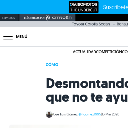
Suscríbete
ESPACIOS
ELÉCTRICOS POR
Toyota Corolla Sedán
Renaul
MENÚ
ACTUALIDAD
COMPETICIÓN
CO
CÓMO
Desmontando 
que no te ay
José Luis Gómez
|
@jlgomez1995
|
13 Mar 2020