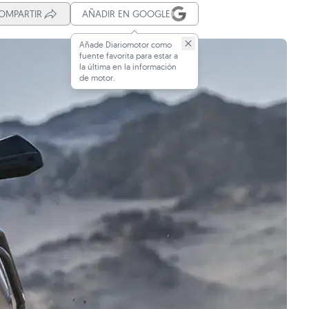
OMPARTIR
AÑADIR EN GOOGLE
Añade Diariomotor como
fuente favorita para estar a
la última en la información
de motor.