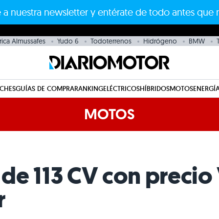
 a nuestra newsletter y entérate de todo antes que 
rica Almussafes
Yudo 6
Todoterrenos
Hidrógeno
BMW
CHES
GUÍAS DE COMPRA
RANKING
ELÉCTRICOS
HÍBRIDOS
MOTOS
ENERGÍA
MOTOS
l de 113 CV con preci
r