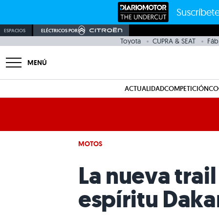
Suscríbete
ESPACIOS
ELÉCTRICOS POR
Toyota
CUPRA & SEAT
Fáb
MENÚ
ACTUALIDAD
COMPETICIÓN
CO
MOTOS
La nueva trai
espíritu Daka