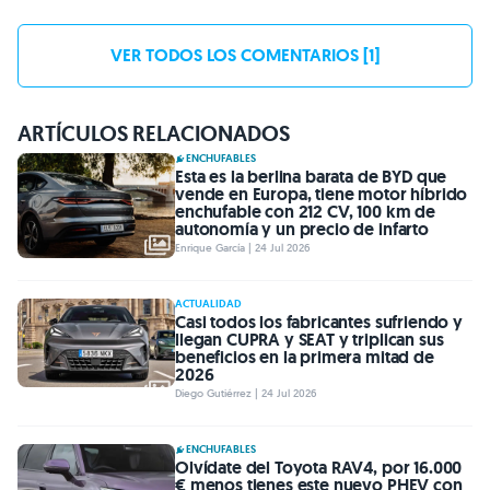
VER TODOS LOS COMENTARIOS [1]
ARTÍCULOS RELACIONADOS
ENCHUFABLES
Esta es la berlina barata de BYD que
vende en Europa, tiene motor híbrido
enchufable con 212 CV, 100 km de
autonomía y un precio de infarto
Enrique García | 24 Jul 2026
ACTUALIDAD
Casi todos los fabricantes sufriendo y
llegan CUPRA y SEAT y triplican sus
beneficios en la primera mitad de
2026
Diego Gutiérrez | 24 Jul 2026
ENCHUFABLES
Olvídate del Toyota RAV4, por 16.000
€ menos tienes este nuevo PHEV con