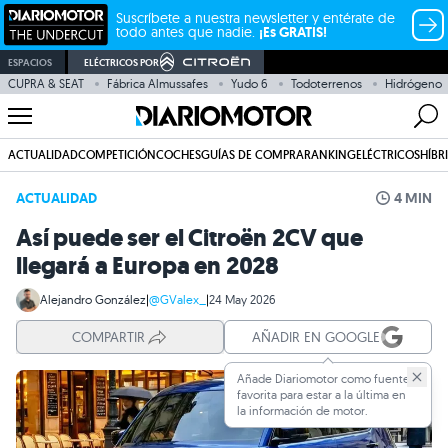
Suscríbete a nuestra newsletter y entérate de
todo antes que nadie.
¡Es GRATIS!
ESPACIOS
ELÉCTRICOS POR
CUPRA & SEAT
Fábrica Almussafes
Yudo 6
Todoterrenos
Hidrógeno
ACTUALIDAD
COMPETICIÓN
COCHES
GUÍAS DE COMPRA
RANKING
ELÉCTRICOS
HÍBR
ACTUALIDAD
4 MIN
Así puede ser el Citroën 2CV que
llegará a Europa en 2028
Alejandro González
|
@GValex_
|
24 May 2026
COMPARTIR
AÑADIR EN GOOGLE
Añade Diariomotor como fuente
favorita para estar a la última en
la información de motor.