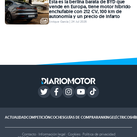
Esta es la berlina barata de BYD que
vende en Europa, tiene motor híbrido
enchufable con 212 CV, 100 km de
autonomía y un precio de infarto
Enrique García | 24 Jul 2026
ACTUALIDAD
COMPETICIÓN
COCHES
GUÍAS DE COMPRA
RANKING
ELÉCTRICOS
HÍ
Contacto
·
Información legal
·
Cookies
·
Política de privacidad