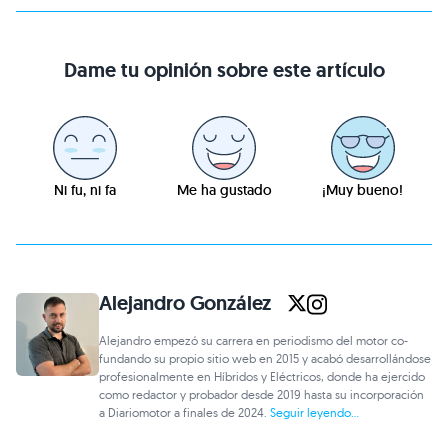
Dame tu opinión sobre este artículo
Ni fu, ni fa
Me ha gustado
¡Muy bueno!
Alejandro González
Alejandro empezó su carrera en periodismo del motor co-
fundando su propio sitio web en 2015 y acabó desarrollándose
profesionalmente en Híbridos y Eléctricos, donde ha ejercido
como redactor y probador desde 2019 hasta su incorporación
a Diariomotor a finales de 2024.
Seguir leyendo...