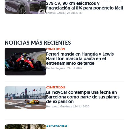
279 CV, 90 km eléctricos y
financiación al 0% para ponértelo fácil
Enrique García | 24 Jul 2026
NOTICIAS MÁS RECIENTES
COMPETICIÓN
Ferrari manda en Hungría y Lewis
Hamilton marca la pauta en el
entrenamiento de tarde
Héctor Sagués | 24 Jul 2026
COMPETICIÓN
La IndyCar contempla una fecha en
Barcelona como parte de sus planes
de expansión
Humberto Gutiérrez | 24 Jul 2026
ENCHUFABLES