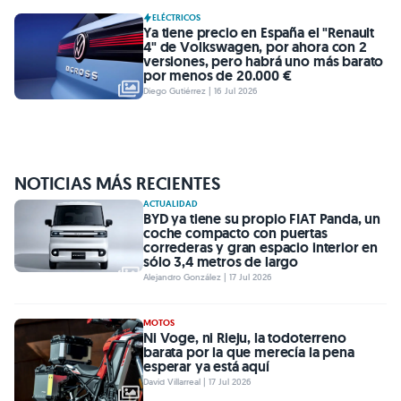
ELÉCTRICOS
Ya tiene precio en España el "Renault
4" de Volkswagen, por ahora con 2
versiones, pero habrá uno más barato
por menos de 20.000 €
Diego Gutiérrez | 16 Jul 2026
NOTICIAS MÁS RECIENTES
ACTUALIDAD
BYD ya tiene su propio FIAT Panda, un
coche compacto con puertas
correderas y gran espacio interior en
sólo 3,4 metros de largo
Alejandro González | 17 Jul 2026
MOTOS
Ni Voge, ni Rieju, la todoterreno
barata por la que merecía la pena
esperar ya está aquí
David Villarreal | 17 Jul 2026