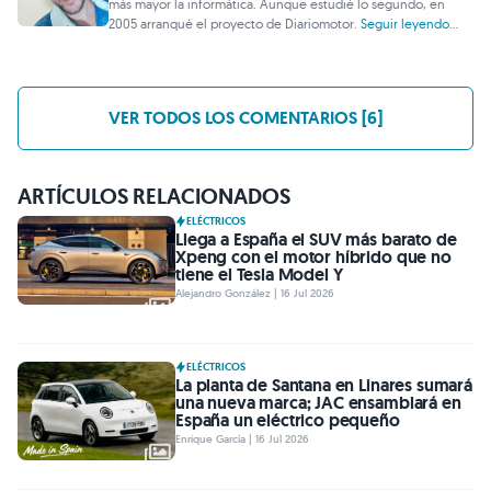
más mayor la informática. Aunque estudié lo segundo, en
2005 arranqué el proyecto de Diariomotor.
Seguir leyendo...
VER TODOS LOS COMENTARIOS [6]
ARTÍCULOS RELACIONADOS
ELÉCTRICOS
Llega a España el SUV más barato de
Xpeng con el motor híbrido que no
tiene el Tesla Model Y
Alejandro González | 16 Jul 2026
ELÉCTRICOS
La planta de Santana en Linares sumará
una nueva marca; JAC ensamblará en
España un eléctrico pequeño
Enrique García | 16 Jul 2026