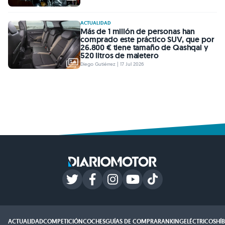
ACTUALIDAD
Más de 1 millón de personas han
comprado este práctico SUV, que por
26.800 € tiene tamaño de Qashqai y
520 litros de maletero
Diego Gutiérrez | 17 Jul 2026
ACTUALIDAD
COMPETICIÓN
COCHES
GUÍAS DE COMPRA
RANKING
ELÉCTRICOS
HÍ