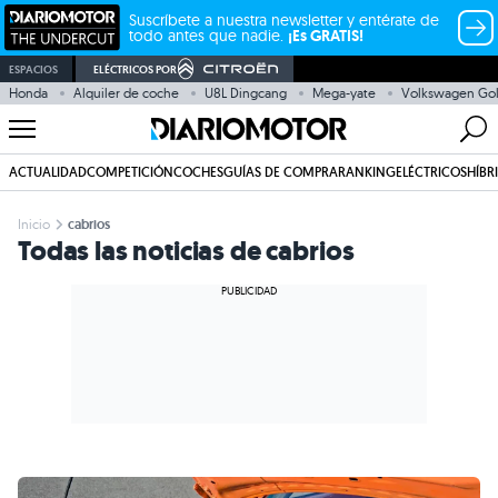
Suscríbete a nuestra newsletter y entérate de
todo antes que nadie.
¡Es GRATIS!
ESPACIOS
ELÉCTRICOS POR
Honda
Alquiler de coche
U8L Dingcang
Mega-yate
Volkswagen Gol
ACTUALIDAD
COMPETICIÓN
COCHES
GUÍAS DE COMPRA
RANKING
ELÉCTRICOS
HÍBR
Inicio
cabrios
Todas las noticias de cabrios