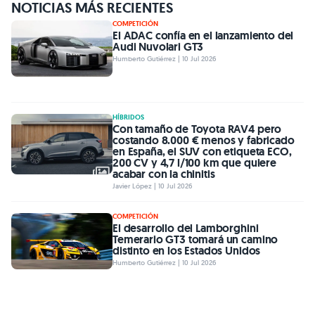
NOTICIAS MÁS RECIENTES
COMPETICIÓN
El ADAC confía en el lanzamiento del
Audi Nuvolari GT3
Humberto Gutiérrez | 10 Jul 2026
HÍBRIDOS
Con tamaño de Toyota RAV4 pero
costando 8.000 € menos y fabricado
en España, el SUV con etiqueta ECO,
200 CV y 4,7 l/100 km que quiere
acabar con la chinitis
Javier López | 10 Jul 2026
COMPETICIÓN
El desarrollo del Lamborghini
Temerario GT3 tomará un camino
distinto en los Estados Unidos
Humberto Gutiérrez | 10 Jul 2026