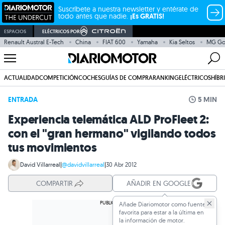
Suscríbete a nuestra newsletter y entérate de
todo antes que nadie.
¡Es GRATIS!
ESPACIOS
ELÉCTRICOS POR
Renault Austral E-Tech
China
FIAT 600
Yamaha
Kia Seltos
MG G
ACTUALIDAD
COMPETICIÓN
COCHES
GUÍAS DE COMPRA
RANKING
ELÉCTRICOS
HÍBR
ENTRADA
5 MIN
Experiencia telemática ALD ProFleet 2:
con el "gran hermano" vigilando todos
tus movimientos
David Villarreal
|
@davidvillarreal
|
30 Abr 2012
COMPARTIR
AÑADIR EN GOOGLE
Añade Diariomotor como fuente
favorita para estar a la última en
la información de motor.