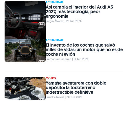
ACTUALIDAD
Así cambia el interior del Audi A3
2027, más tecnología, peor
ergonomía
Sergio Álvarez | 23 Jun 2026
ACTUALIDAD
El invento de los coches que salvó
miles de vidas: un motor que no es de
coche ni avión
Emmanuel Jiménez | 21 Jun 2026
MOTOS
Yamaha aventurera con doble
depósito: la todoterreno
indestructible definitiva
David Villarreal | 20 Jun 2026