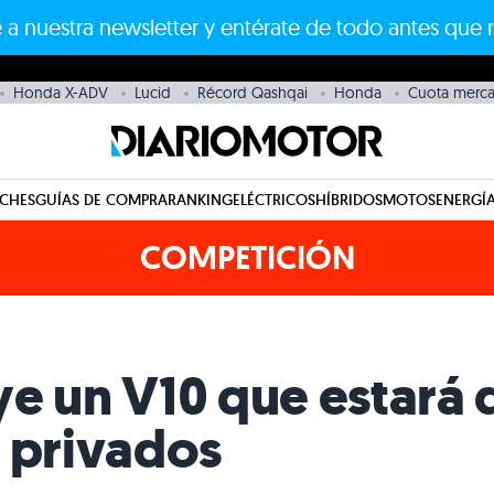
 a nuestra newsletter y entérate de todo antes que 
Honda X-ADV
Lucid
Récord Qashqai
Honda
Cuota merc
CHES
GUÍAS DE COMPRA
RANKING
ELÉCTRICOS
HÍBRIDOS
MOTOS
ENERGÍA
COMPETICIÓN
e un V10 que estará 
1 privados