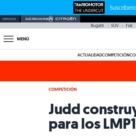
Suscríbete
ESPACIOS
ELÉCTRICOS POR
Bugatti
SUV
Fiat
MENÚ
ACTUALIDAD
COMPETICIÓN
CO
COMPETICIÓN
Judd construy
para los LMP