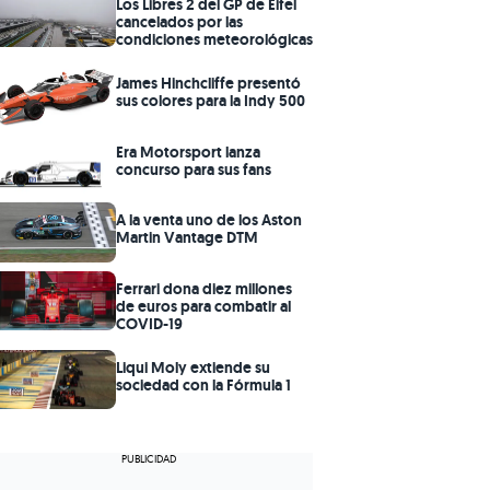
Los Libres 2 del GP de Eifel
cancelados por las
condiciones meteorológicas
James Hinchcliffe presentó
sus colores para la Indy 500
Era Motorsport lanza
concurso para sus fans
A la venta uno de los Aston
Martin Vantage DTM
Ferrari dona diez millones
de euros para combatir al
COVID-19
Liqui Moly extiende su
sociedad con la Fórmula 1