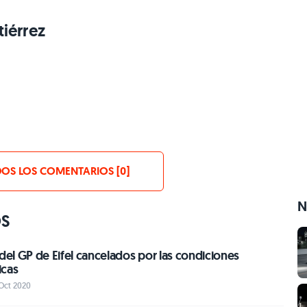
iérrez
OS LOS COMENTARIOS [0]
N
OS
 del GP de Eifel cancelados por las condiciones
icas
 Oct 2020