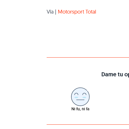
Vía |
Motorsport Total
Dame tu op
Ni fu, ni fa