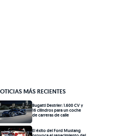
OTICIAS MÁS RECIENTES
Bugatti Destrier: 1.600 CV y
16 cilindros para un coche
de carreras de calle
El éxito del Ford Mustang
provoca el renacimiento del