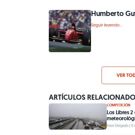
Humberto Gut
Seguir leyendo...
VER TOD
ARTÍCULOS RELACIONAD
COMPETICIÓN
Los Libres 2
meteorológ
Álex Delgado | 9