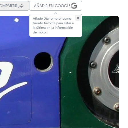
OMPARTIR
AÑADIR EN GOOGLE
Añade Diariomotor como
fuente favorita para estar a
la última en la información
de motor.