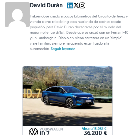
David Durán
Habiéndose criado a pocos kilómetros del Circuito de Jerez y
viendo cierto trío de ingleses hablando de coches desde
pequeño, para David Durán decantarse por el mundo del
motor no le fue difícil. Desde que se cruzó con un Ferrari F40
y un Lamborghini Diablo en plena carretera en un 'simple'
viaje familiar, siempre ha querido estar ligado a la
automoción.
Seguir leyendo...
Ahorra 16.052 €
VOLKSWAGEN
36.200 €
ID.7