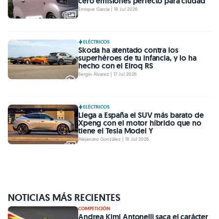
cero emisiones perfecto para ciudad
Enrique García | 18 Jul 2026
ELÉCTRICOS
Skoda ha atentado contra los
superhéroes de tu infancia, y lo ha
hecho con el Elroq RS
Sergio Álvarez | 17 Jul 2026
ELÉCTRICOS
Llega a España el SUV más barato de
Xpeng con el motor híbrido que no
tiene el Tesla Model Y
Alejandro González | 16 Jul 2026
NOTICIAS MÁS RECIENTES
COMPETICIÓN
Andrea Kimi Antonelli saca el carácter