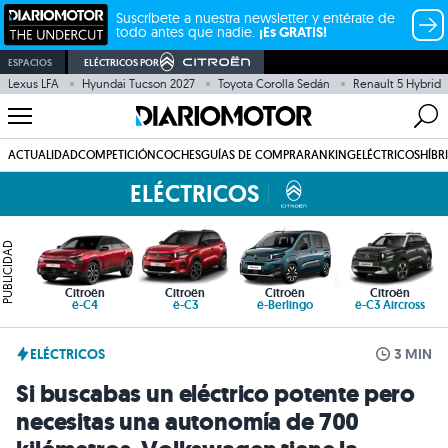
Suscríbete a nuestra newsletter y entérate de
todo antes que nadie.
¡Es GRATIS!
ESPACIOS
ELÉCTRICOS POR
Lexus LFA
Hyundai Tucson 2027
Toyota Corolla Sedán
Renault 5 Hybrid
ACTUALIDAD
COMPETICIÓN
COCHES
GUÍAS DE COMPRA
RANKING
ELÉCTRICOS
HÍBR
ELÉCTRICOS
PUBLICIDAD
Citroën
Citroën
Citroën
Citroën
ë-C4
ë-C3
ë-Berlingo
ë-C3 Aircross
ELÉCTRICOS
3 MIN
Si buscabas un eléctrico potente pero
necesitas una autonomía de 700