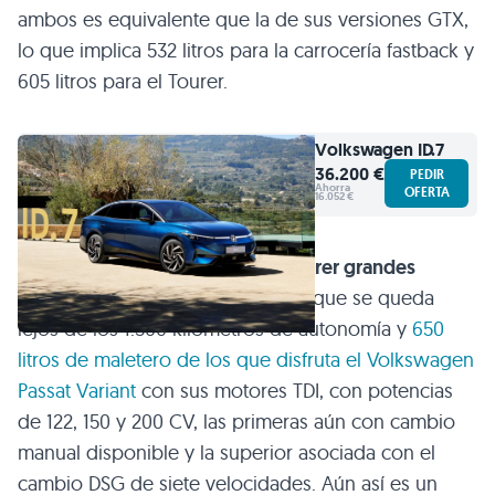
ambos es equivalente que la de sus versiones GTX,
lo que implica 532 litros para la carrocería fastback y
605 litros para el Tourer.
Volkswagen
ID.7
36.200 €
PEDIR
Ahorra
OFERTA
16.052 €
Con estas cifras es
capaz de recorrer grandes
distancias con una sola carga
, aunque se queda
lejos de los 1.300 kilómetros de autonomía y
650
litros de maletero de los que disfruta el Volkswagen
Passat Variant
con sus motores TDI, con potencias
de 122, 150 y 200 CV, las primeras aún con cambio
manual disponible y la superior asociada con el
cambio DSG de siete velocidades. Aún así es un