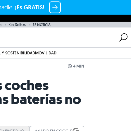
nadie.
¡Es GRATIS!
a
Kia Seltos
ES NOTICIA
 Y SOSTENIBILIDAD
MOVILIDAD
4 MIN
s coches
as baterías no