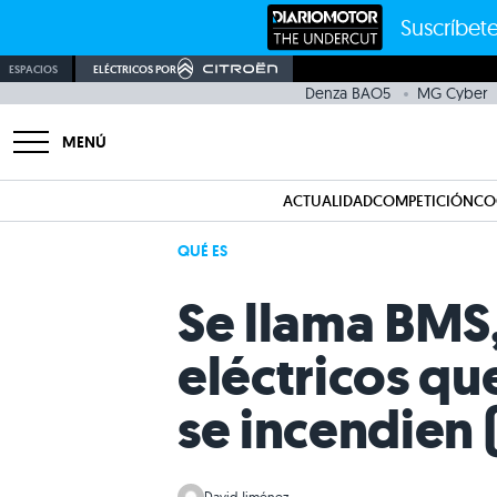
Suscríbete
ESPACIOS
ELÉCTRICOS POR
Denza BAO5
MG Cyber
MENÚ
ACTUALIDAD
COMPETICIÓN
CO
QUÉ ES
Se llama BMS,
eléctricos qu
se incendien 
David Jiménez