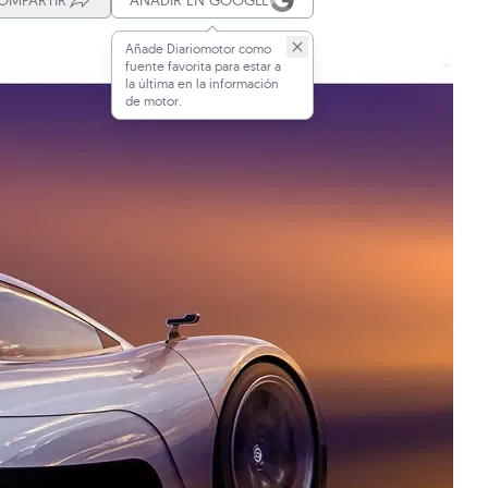
OMPARTIR
AÑADIR EN GOOGLE
Añade Diariomotor como
fuente favorita para estar a
la última en la información
de motor.