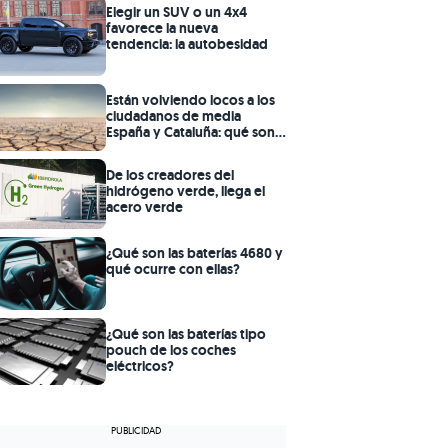
Elegir un SUV o un 4x4
favorece la nueva
tendencia: la autobesidad
Están volviendo locos a los
ciudadanos de media
España y Cataluña: qué son
las desaladoras
De los creadores del
hidrógeno verde, llega el
acero verde
¿Qué son las baterías 4680 y
qué ocurre con ellas?
¿Qué son las baterías tipo
pouch de los coches
eléctricos?