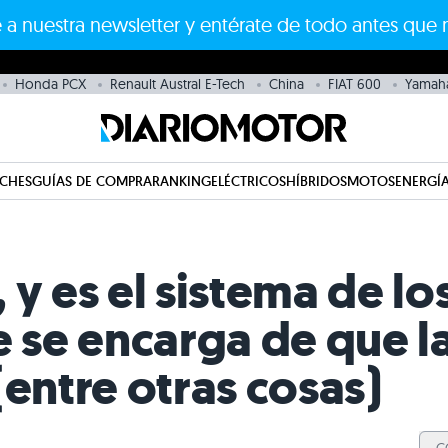
 a nuestra newsletter y entérate de todo antes que 
Honda PCX
Renault Austral E-Tech
China
FIAT 600
Yamah
CHES
GUÍAS DE COMPRA
RANKING
ELÉCTRICOS
HÍBRIDOS
MOTOS
ENERGÍA
 y es el sistema de lo
e se encarga de que l
(entre otras cosas)