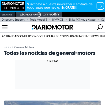
Suscríbete a nuestra newsletter y entérate de
todo antes que nadie.
¡Es GRATIS!
ESPACIOS
ELÉCTRICOS POR
Discovery Spoport
Tesla Model 3
BMW iX3
BMW M3 Neue Klasse
QJ
ACTUALIDAD
COMPETICIÓN
COCHES
GUÍAS DE COMPRA
RANKING
ELÉCTRICOS
HÍBR
Inicio
General Motors
Todas las noticias de general-motors