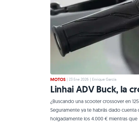
MOTOS
|
23 Ene 2026
|
Enrique García
Linhai ADV Buck, la c
¿Buscando una scooter crossover en 125
Seguramente ya te habrás dado cuenta q
holgadamente los 4.000 € mientras que
de los 3.000 €. Si quieres algo más bar
tal vez te conquiste. Con refrigeración 