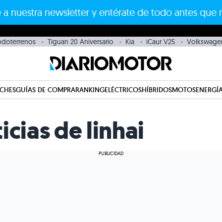
 a nuestra newsletter y entérate de todo antes que 
odoterrenos
Tiguan 20 Aniversario
Kia
iCaur V25
Volkswage
CHES
GUÍAS DE COMPRA
RANKING
ELÉCTRICOS
HÍBRIDOS
MOTOS
ENERGÍA
icias de linhai