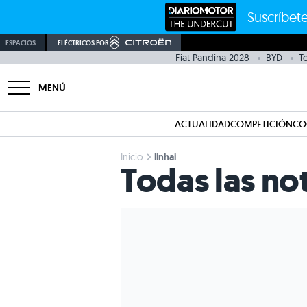
Suscríbete
ESPACIOS
ELÉCTRICOS POR
Fiat Pandina 2028
BYD
T
MENÚ
ACTUALIDAD
COMPETICIÓN
CO
Inicio
linhai
Todas las not