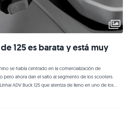
de 125 es barata y está muy
ino se había centrado en la comercialización de
 pero ahora dan el salto al segmento de los scooters.
Linhai ADV Buck 125 que aterriza de lleno en uno de los
de terminación y equipamiento extenso Excelente relación
d muy completo incluyendo co