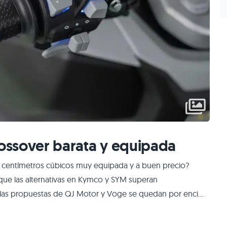
rossover barata y equipada
 centímetros cúbicos muy equipada y a buen precio?
ue las alternativas en Kymco y SYM superan
 las propuestas de QJ Motor y Voge se quedan por encima
ato hoy te traemos un scooter que seguro no conoces pero
líquida e inyección Buena dotaci�