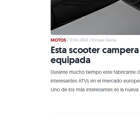
MOTOS
|
10 Dic 2024
|
Enrique García
Esta scooter campera 
equipada
Durante mucho tiempo este fabricante ch
interesantes ATVs en el mercado europeo
Uno de los más interesantes es la nueva 
nichos más demandados. Buena calidad 
valor-precio Equipamiento de segurida