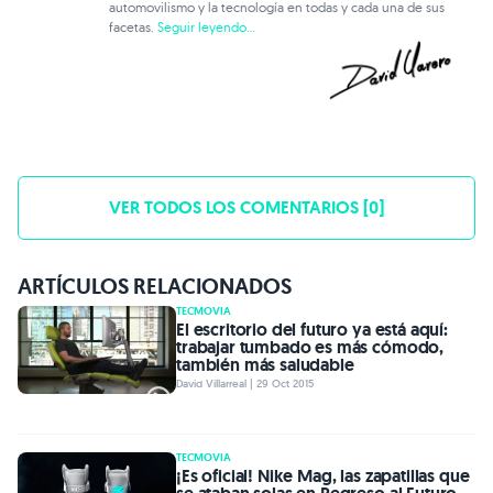
automovilismo y la tecnología en todas y cada una de sus
facetas.
Seguir leyendo...
VER TODOS LOS COMENTARIOS [0]
ARTÍCULOS RELACIONADOS
TECMOVIA
El escritorio del futuro ya está aquí:
trabajar tumbado es más cómodo,
también más saludable
David Villarreal | 29 Oct 2015
TECMOVIA
¡Es oficial! Nike Mag, las zapatillas que