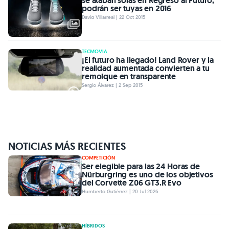
se ataban solas en Regreso al Futuro,
podrán ser tuyas en 2016
David Villarreal | 22 Oct 2015
TECMOVIA
¡El futuro ha llegado! Land Rover y la
realidad aumentada convierten a tu
remolque en transparente
Sergio Álvarez | 2 Sep 2015
NOTICIAS MÁS RECIENTES
COMPETICIÓN
Ser elegible para las 24 Horas de
Nürburgring es uno de los objetivos
del Corvette Z06 GT3.R Evo
Humberto Gutiérrez | 20 Jul 2026
HÍBRIDOS