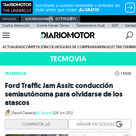
Suscríbete a nuestra newsletter y entérate de
todo antes que nadie.
¡Es GRATIS!
ESPACIOS
ELÉCTRICOS POR
Coche Selección
Coche Ferran Torres
Todoterreno Audi
SUV
Santa
ACTUALIDAD
COMPETICIÓN
COCHES
GUÍAS DE COMPRA
RANKING
ELÉCTRICOS
HÍBR
TECMOVIA
TECMOVIA
1 MIN
Ford Traffic Jam Assit: conducción
semiautónoma para olvidarse de los
atascos
David Clavero
|
@ClaveroD
|
28 Jun 2012
COMPARTIR
AÑADIR EN GOOGLE