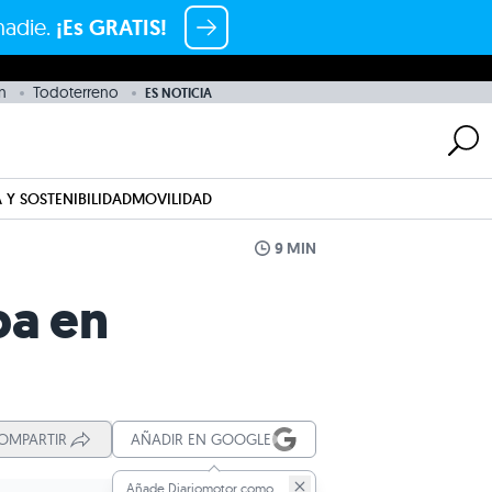
nadie.
¡Es GRATIS!
n
Todoterreno
ES NOTICIA
 Y SOSTENIBILIDAD
MOVILIDAD
9 MIN
ba en
OMPARTIR
AÑADIR EN GOOGLE
Añade Diariomotor como