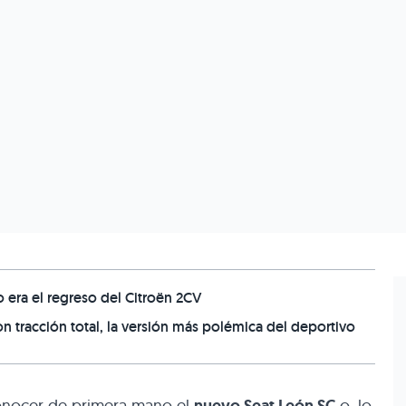
o era el regreso del Citroën 2CV
 tracción total, la versión más polémica del deportivo
onocer de primera mano el
o, lo