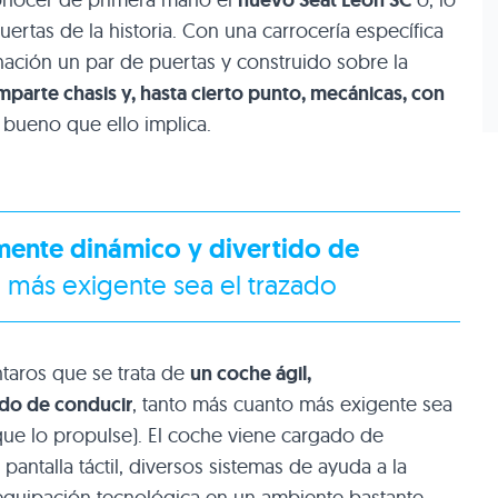
nuevo Seat León SC
ertas de la historia. Con una carrocería específica
inación un par de puertas y construido sobre la
parte chasis y, hasta cierto punto, mecánicas, con
 bueno que ello implica.
mente dinámico y divertido de
o más exigente sea el trazado
aros que se trata de
un coche ágil,
do de conducir
, tanto más cuanto más exigente sea
que lo propulse). El coche viene cargado de
 pantalla táctil, diversos sistemas de ayuda a la
equipación tecnológica en un ambiente bastante