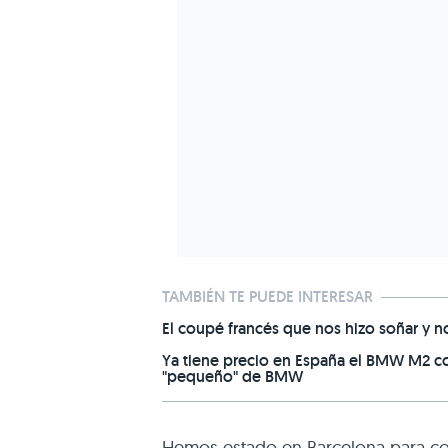
TAMBIÉN TE PUEDE INTERESAR
El coupé francés que nos hizo soñar y n
Ya tiene precio en España el BMW M2 con
"pequeño" de BMW
Hemos estado en Barcelona para c