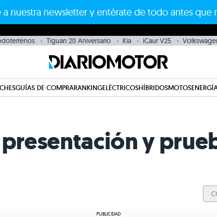
 a nuestra newsletter y entérate de todo antes que 
odoterrenos
Tiguan 20 Aniversario
Kia
iCaur V25
Volkswage
CHES
GUÍAS DE COMPRA
RANKING
ELÉCTRICOS
HÍBRIDOS
MOTOS
ENERGÍA
 presentación y prue
C