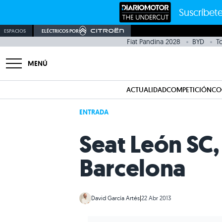
Suscríbete
ESPACIOS
ELÉCTRICOS POR
Fiat Pandina 2028
BYD
T
MENÚ
ACTUALIDAD
COMPETICIÓN
CO
ENTRADA
Seat León SC,
Barcelona
David García Artés
|
22 Abr 2013