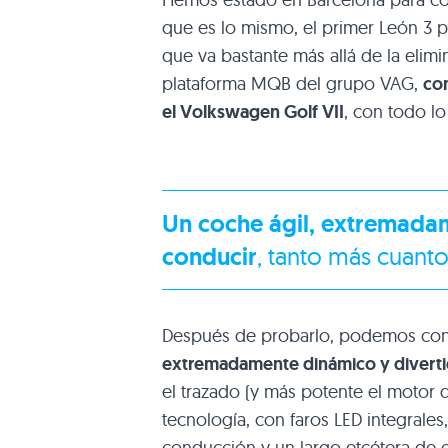
que es lo mismo, el primer León 3 pu
que va bastante más allá de la elim
plataforma
MQB
del grupo
VAG
,
com
el Volkswagen Golf
VII
, con todo lo
Un coche ágil, extremada
conducir
, tanto más cuant
Después de probarlo, podemos cont
extremadamente dinámico y diverti
el trazado (y más potente el motor 
tecnología, con faros
LED
integrales,
conducción y un largo etcétera de 