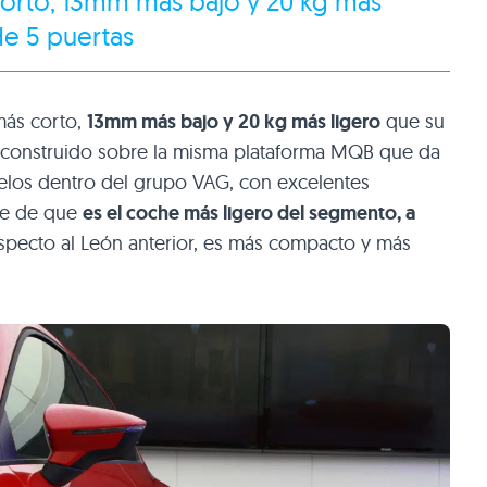
orto, 13mm más bajo y 20 kg más
de 5 puertas
más corto,
13mm más bajo y 20 kg más ligero
que su
á construido sobre la misma plataforma
MQB
que da
elos dentro del grupo
VAG
, con excelentes
ume de que
es el coche más ligero del segmento, a
respecto al León anterior, es más compacto y más