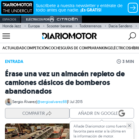
Suscríbete a nuestra newsletter y entérate de
todo antes que nadie.
¡Es GRATIS!
ESPACIOS
ELÉCTRICOS POR
Honda Jazz
Europa
Scooter baratas
Todoterrenos
Dacia Sandero
ACTUALIDAD
COMPETICIÓN
COCHES
GUÍAS DE COMPRA
RANKING
ELÉCTRICOS
HÍBR
ENTRADA
3 MIN
Érase una vez un almacén repleto de
camiones clásicos de bomberos
abandonados
Sergio Álvarez
|
@sergioalvarez88
|
1 Jul 2015
COMPARTIR
AÑADIR EN GOOGLE
Añade Diariomotor como fuente
favorita para estar a la última en
la información de motor.