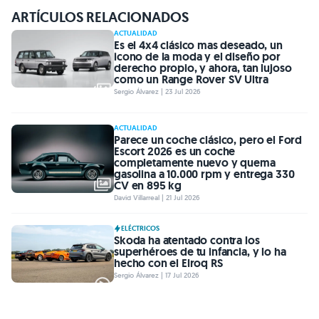
ARTÍCULOS RELACIONADOS
ACTUALIDAD
Es el 4x4 clásico mas deseado, un
icono de la moda y el diseño por
derecho propio, y ahora, tan lujoso
como un Range Rover SV Ultra
Sergio Álvarez | 23 Jul 2026
ACTUALIDAD
Parece un coche clásico, pero el Ford
Escort 2026 es un coche
completamente nuevo y quema
gasolina a 10.000 rpm y entrega 330
CV en 895 kg
David Villarreal | 21 Jul 2026
ELÉCTRICOS
Skoda ha atentado contra los
superhéroes de tu infancia, y lo ha
hecho con el Elroq RS
Sergio Álvarez | 17 Jul 2026