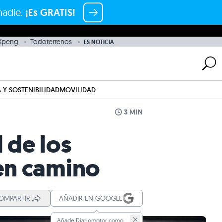
nadie.
¡Es GRATIS!
Xpeng
Todoterrenos
ES NOTICIA
 Y SOSTENIBILIDAD
MOVILIDAD
3 MIN
 de los
en camino
OMPARTIR
AÑADIR EN GOOGLE
Añade Diariomotor como