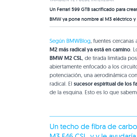
Un Ferrari 599 GTB sacrificado para cre
BMW ya pone nombre al M3 eléctrico y su
Según BMWBlog
, fuentes cercanas
M2 más radical ya está en camino
. 
BMW M2 CSL
, de tirada limitada po
abiertamente enfocado a los circuito
potenciación, una aerodinámica co
radical. El
sucesor espiritual de los
de la esquina. Esto es lo que sabem
Un techo de fibra de carb
M3 E46 CSL, y y le ayudaría