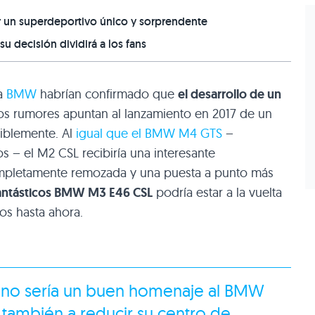
ar un superdeportivo único y sorprendente
 decisión dividirá a los fans
 a
BMW
habrían confirmado que
el desarrollo de un
Los rumores apuntan al lanzamiento en 2017 de un
siblemente. Al
igual que el BMW M4 GTS
–
s – el M2 CSL recibiría una interesante
mpletamente remozada y una puesta a punto más
 fantásticos BMW M3 E46 CSL
podría estar a la vuelta
os hasta ahora.
ono sería un buen homenaje al BMW
 también a reducir su centro de