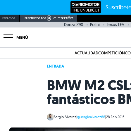
Suscríbete
ESPACIOS
ELÉCTRICOS POR
Denza Z9S
Polini
Lexus LFA
MENÚ
ACTUALIDAD
COMPETICIÓN
CO
ENTRADA
BMW M2 CSL: u
fantásticos 
Sergio Álvarez
|
@sergioalvarez88
|
28 Feb 2016