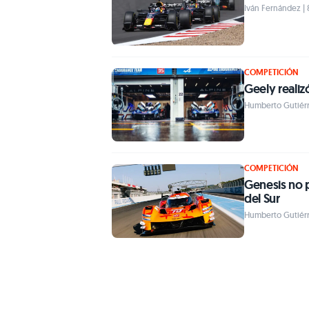
Iván Fernández | 
COMPETICIÓN
Geely realiz
Humberto Gutiérre
COMPETICIÓN
Genesis no 
del Sur
Humberto Gutiérre