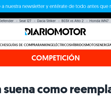
 a nuestra newsletter y entérate de todo antes que 
Defender
Seat 127
Dacia Striker
B03X vs Atto 2
Honda WN7
CHES
GUÍAS DE COMPRA
RANKING
ELÉCTRICOS
HÍBRIDOS
MOTOS
ENERGÍA
COMPETICIÓN
 suena como reempla