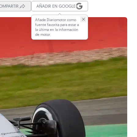
OMPARTIR
AÑADIR EN GOOGLE
Añade Diariomotor como
fuente favorita para estar a
la última en la información
de motor.