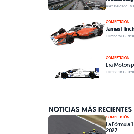
Álex Delgado | 9
COMPETICIÓN
James Hinchc
Humberto Gutiérr
COMPETICIÓN
Era Motorspo
Humberto Gutiérr
NOTICIAS MÁS RECIENTES
COMPETICIÓN
La Fórmula 1
2027