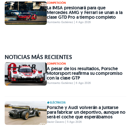
COMPETICIÓN
La IMSA presionará para que
Mercedes AMG y Ferrari se unan a la
clase GTD Pro a tiempo completo
Humberto Gutiérrez | 4 Ago 2026
NOTICIAS MÁS RECIENTES
COMPETICIÓN
A pesar de los resultados, Porsche
Motorsport reafirma su compromiso
con la clase GTP
Humberto Gutiérrez | 6 Ago 2026
ELÉCTRICOS
Porsche y Audi volverán a juntarse
para fabricar un deportivo, aunque no
será el coche que esperábamos
David Clavero | 5 Ago 2026