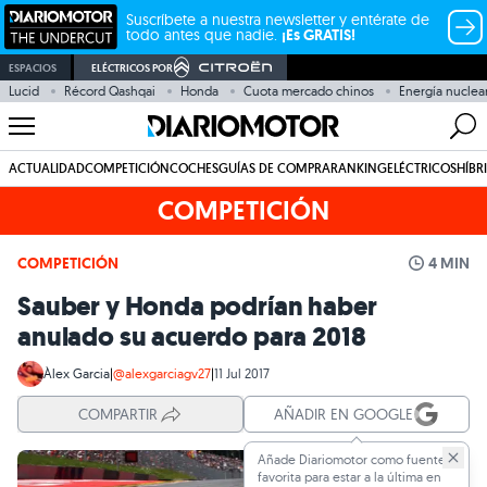
Suscríbete a nuestra newsletter y entérate de
todo antes que nadie.
¡Es GRATIS!
ESPACIOS
ELÉCTRICOS POR
Lucid
Récord Qashqai
Honda
Cuota mercado chinos
Energía nuclea
ACTUALIDAD
COMPETICIÓN
COCHES
GUÍAS DE COMPRA
RANKING
ELÉCTRICOS
HÍBR
COMPETICIÓN
COMPETICIÓN
4 MIN
Sauber y Honda podrían haber
anulado su acuerdo para 2018
Àlex Garcia
|
@alexgarciagv27
|
11 Jul 2017
COMPARTIR
AÑADIR EN GOOGLE
Añade Diariomotor como fuente
favorita para estar a la última en