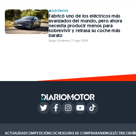
ELÉCTRICOS
Fabricó uno de los eléctricos más
avanzados del mundo, pero ahora
necesita producir menos para
sobrevivir y retrasa su coche más
barato
Diego Gutiérrez | 5 Ago 2026
ACTUALIDAD
COMPETICIÓN
COCHES
GUÍAS DE COMPRA
RANKING
ELÉCTRICOS
HÍ