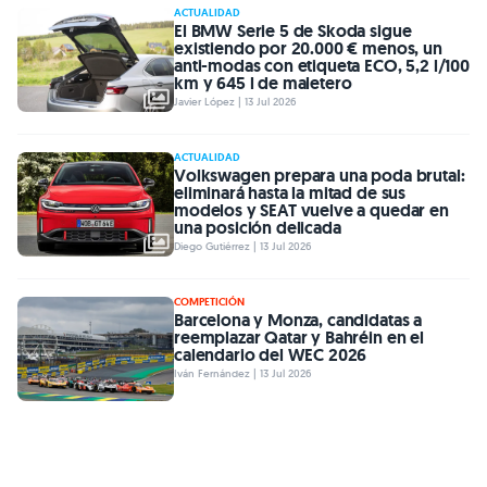
ACTUALIDAD
El BMW Serie 5 de Skoda sigue
existiendo por 20.000 € menos, un
anti-modas con etiqueta ECO, 5,2 l/100
km y 645 l de maletero
Javier López | 13 Jul 2026
ACTUALIDAD
Volkswagen prepara una poda brutal:
eliminará hasta la mitad de sus
modelos y SEAT vuelve a quedar en
una posición delicada
Diego Gutiérrez | 13 Jul 2026
COMPETICIÓN
Barcelona y Monza, candidatas a
reemplazar Qatar y Bahréin en el
calendario del WEC 2026
Iván Fernández | 13 Jul 2026