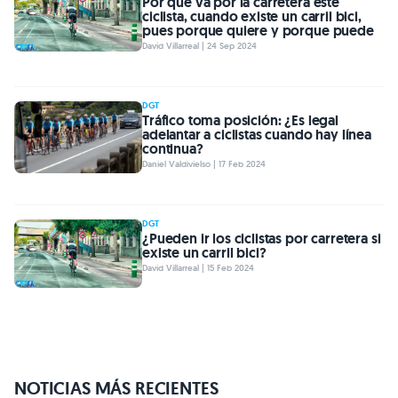
Por qué va por la carretera este
ciclista, cuando existe un carril bici,
pues porque quiere y porque puede
David Villarreal | 24 Sep 2024
DGT
Tráfico toma posición: ¿Es legal
adelantar a ciclistas cuando hay línea
continua?
Daniel Valdivielso | 17 Feb 2024
DGT
¿Pueden ir los ciclistas por carretera si
existe un carril bici?
David Villarreal | 15 Feb 2024
NOTICIAS MÁS RECIENTES