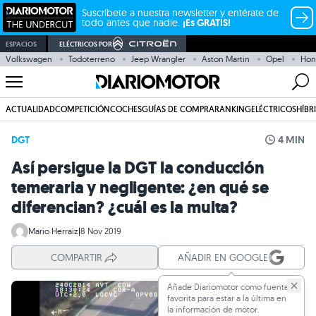
Suscríbete a nuestra newsletter y entérate de
todo antes que nadie.
¡Es GRATIS!
ESPACIOS
ELÉCTRICOS POR
Volkswagen
Todoterreno
Jeep Wrangler
Aston Martin
Opel
Hon
ACTUALIDAD
COMPETICIÓN
COCHES
GUÍAS DE COMPRA
RANKING
ELÉCTRICOS
HÍBR
DGT
4 MIN
Así persigue la DGT la conducción
temeraria y negligente: ¿en qué se
diferencian? ¿cuál es la multa?
Mario Herraiz
|
8 Nov 2019
COMPARTIR
AÑADIR EN GOOGLE
Añade Diariomotor como fuente
favorita para estar a la última en
la información de motor.