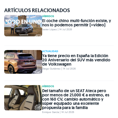
ARTÍCULOS RELACIONADOS
HÍBRIDOS
El coche chino multi-función existe, y
nos lo podemos permitir (+vídeo)
Javier López | 14 Jul 2026
ACTUALIDAD
Ya tiene precio en España la Edición
20 Aniversario del SUV más vendido
de Volkswagen
Diego Gutiérrez | 14 Jul 2026
HÍBRIDOS
Del tamaño de un SEAT Ateca pero
por menos de 21.000 € a estreno, es
con 160 CV, cambio automático y
súper equipado una excelente
propuesta para la familia
Enrique García | 14 Jul 2026