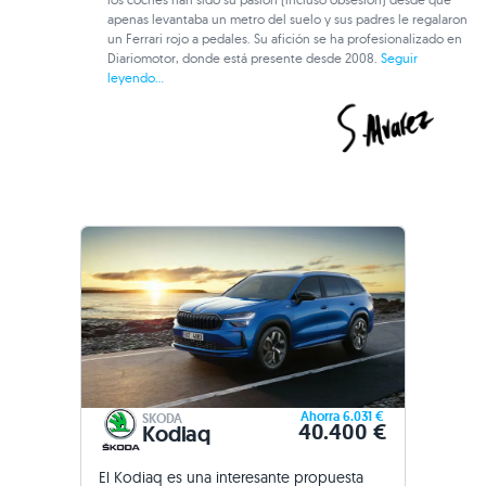
apenas levantaba un metro del suelo y sus padres le regalaron
un Ferrari rojo a pedales. Su afición se ha profesionalizado en
Diariomotor, donde está presente desde 2008.
Seguir
leyendo...
Ahorra 6.031 €
SKODA
40.400 €
Kodiaq
El Kodiaq es una interesante propuesta