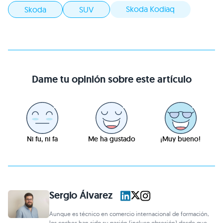
Skoda Kodiaq
Skoda
SUV
Dame tu opinión sobre este artículo
Ni fu, ni fa
Me ha gustado
¡Muy bueno!
Sergio Álvarez
Aunque es técnico en comercio internacional de formación,
los coches han sido su pasión (incluso obsesión) desde que