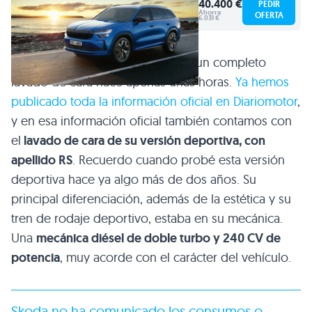
40.400 €
PEDIR
Ahorra
OFERTA
6.031 €
El
Skoda Kodiaq
acaba de recibir un completo
lavado de cara hace apenas unas horas.
Ya hemos
publicado toda la información oficial en Diariomotor
,
y en esa información oficial también contamos con
el
lavado de cara de su versión deportiva, con
apellido RS
. Recuerdo cuando probé esta versión
deportiva hace ya algo más de dos años. Su
principal diferenciación, además de la estética y su
tren de rodaje deportivo, estaba en su mecánica.
Una
mecánica diésel de doble turbo y 240 CV de
potencia
, muy acorde con el carácter del vehículo.
Skoda no ha comunicado los consumos o