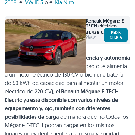
2008
, el
VW ID.3
o el
Kia Niro
.
Renault
Mégane E-
TECH eléctrico
31.439 €
PEDIR
Ahorra
OFERTA
7.750 €
Disponible con dos niveles de potencia y autonomía
(una batería de 40 kWh de capacidad que alimenta
a un motor eléctrico de 130 CV o bien una batería
de 50 kWh de capacidad para alimentar un motor
eléctrico de 220 CV),
el Renault Mégane E-TECH
Electric ya está disponible con varios niveles de
equipamiento y, ojo, también con diferentes
posibilidades de carga
de manera que no todos los
Mégane E-TECH podrán cargar en los mismos
lugares ni, evidentemente, a la misma velocidad.