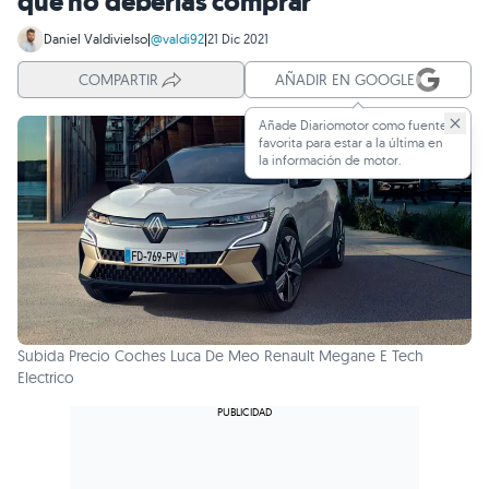
que no deberías comprar
Daniel Valdivielso
|
@valdi92
|
21 Dic 2021
COMPARTIR
AÑADIR EN GOOGLE
Añade Diariomotor como fuente
favorita para estar a la última en
la información de motor.
Subida Precio Coches Luca De Meo Renault Megane E Tech
Electrico