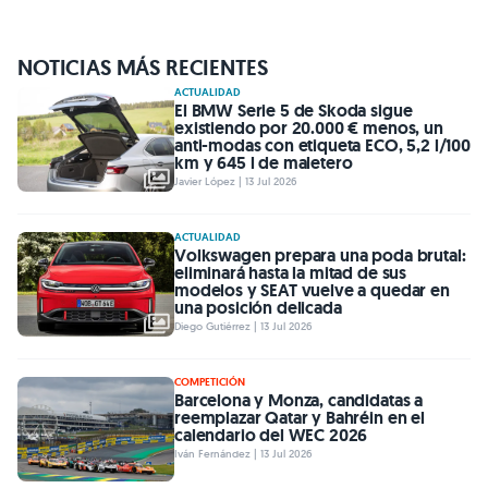
NOTICIAS MÁS RECIENTES
ACTUALIDAD
El BMW Serie 5 de Skoda sigue
existiendo por 20.000 € menos, un
anti-modas con etiqueta ECO, 5,2 l/100
km y 645 l de maletero
Javier López | 13 Jul 2026
ACTUALIDAD
Volkswagen prepara una poda brutal:
eliminará hasta la mitad de sus
modelos y SEAT vuelve a quedar en
una posición delicada
Diego Gutiérrez | 13 Jul 2026
COMPETICIÓN
Barcelona y Monza, candidatas a
reemplazar Qatar y Bahréin en el
calendario del WEC 2026
Iván Fernández | 13 Jul 2026