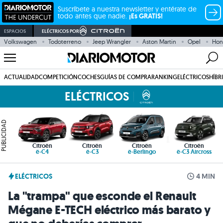
Suscríbete a nuestra newsletter y entérate de
todo antes que nadie.
¡Es GRATIS!
ESPACIOS
ELÉCTRICOS POR
Volkswagen
Todoterreno
Jeep Wrangler
Aston Martin
Opel
Hon
ACTUALIDAD
COMPETICIÓN
COCHES
GUÍAS DE COMPRA
RANKING
ELÉCTRICOS
HÍBR
ELÉCTRICOS
PUBLICIDAD
Citroën
Citroën
Citroën
Citroën
ë-C4
ë-C3
ë-Berlingo
ë-C3 Aircross
ELÉCTRICOS
4 MIN
La "trampa" que esconde el Renault
Mégane E-TECH eléctrico más barato y