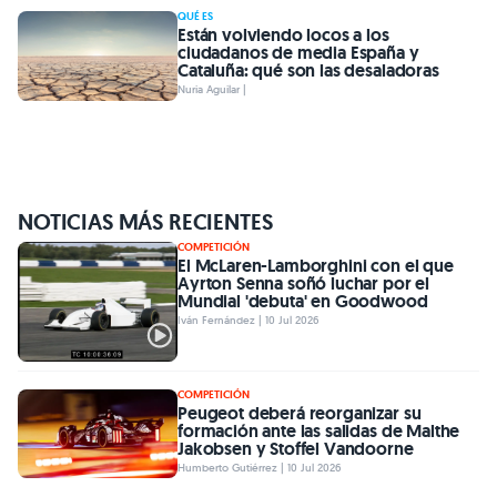
QUÉ ES
Están volviendo locos a los
ciudadanos de media España y
Cataluña: qué son las desaladoras
Nuria Aguilar |
NOTICIAS MÁS RECIENTES
COMPETICIÓN
El McLaren-Lamborghini con el que
Ayrton Senna soñó luchar por el
Mundial 'debuta' en Goodwood
Iván Fernández | 10 Jul 2026
COMPETICIÓN
Peugeot deberá reorganizar su
formación ante las salidas de Malthe
Jakobsen y Stoffel Vandoorne
Humberto Gutiérrez | 10 Jul 2026