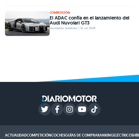
COMPETICIÓN
El ADAC confía en el lanzamiento del
Audi Nuvolari GT3
Humberto Gutiérrez | 10 Jul 2026
ACTUALIDAD
COMPETICIÓN
COCHES
GUÍAS DE COMPRA
RANKING
ELÉCTRICOS
HÍ