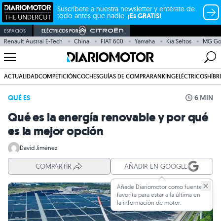
Suscríbete a nuestra newsletter y entérate de
todo antes que nadie.
¡Es GRATIS!
ESPACIOS
ELÉCTRICOS POR
Renault Austral E-Tech
China
FIAT 600
Yamaha
Kia Seltos
MG G
ACTUALIDAD
COMPETICIÓN
COCHES
GUÍAS DE COMPRA
RANKING
ELÉCTRICOS
HÍBR
QUÉ ES
6 MIN
Qué es la energía renovable y por qué
es la mejor opción
David Jiménez
COMPARTIR
AÑADIR EN GOOGLE
Añade Diariomotor como fuente
favorita para estar a la última en
la información de motor.