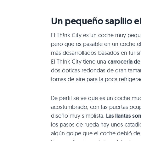
Un pequeño sapillo el
El Th!nk City es un coche muy peq
pero que es pasable en un coche elé
más desarrollados basados en turis
El Th!nk City tiene una
carrocería de
dos ópticas redondas de gran tama
tomas de aire para la poca refrigera
De perfil se ve que es un coche m
acostumbrado, con las puertas ocupa
diseño muy simplista.
Las llantas so
los pasos de rueda hay unos catadió
algún golpe que el coche debió de s