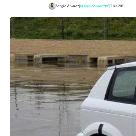
Sergio Álvarez
|
@sergioalvarez88
|
3 Jul 2011