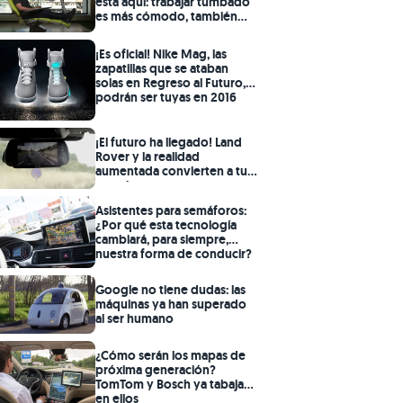
está aquí: trabajar tumbado
es más cómodo, también
más saludable
¡Es oficial! Nike Mag, las
zapatillas que se ataban
solas en Regreso al Futuro,
podrán ser tuyas en 2016
¡El futuro ha llegado! Land
Rover y la realidad
aumentada convierten a tu
remolque en transparente
Asistentes para semáforos:
¿Por qué esta tecnología
cambiará, para siempre,
nuestra forma de conducir?
Google no tiene dudas: las
máquinas ya han superado
al ser humano
¿Cómo serán los mapas de
próxima generación?
TomTom y Bosch ya tabajan
en ellos