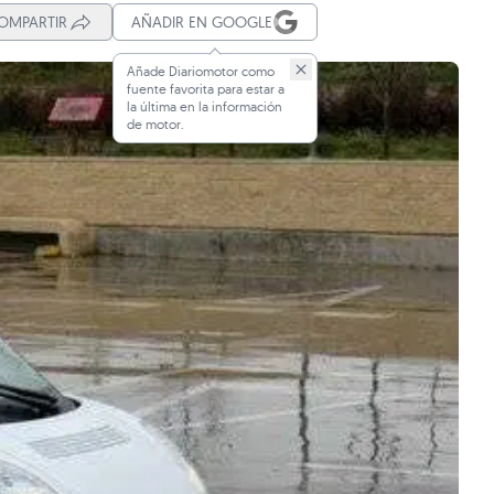
OMPARTIR
AÑADIR EN GOOGLE
Añade Diariomotor como
fuente favorita para estar a
la última en la información
de motor.