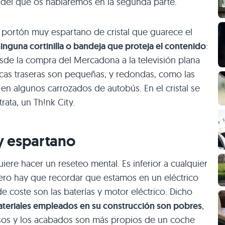
, del que os hablaremos en la segunda parte.
n portón muy espartano de cristal que guarece el
inguna cortinilla o bandeja que proteja el contenido
:
desde la compra del Mercadona a la televisión plana
cas traseras son pequeñas, y redondas, como las
 algunos carrozados de autobús. En el cristal se
ata, un Th!nk City.
y espartano
quiere hacer un reseteo mental. Es inferior a cualquier
 pero hay que recordar que estamos en un eléctrico
e coste son las baterías y motor eléctrico. Dicho
ateriales empleados en su construcción son pobres
,
asos y los acabados son más propios de un coche