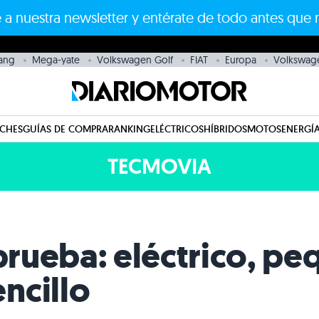
 a nuestra newsletter y entérate de todo antes que 
ang
Mega-yate
Volkswagen Golf
FIAT
Europa
Volkswag
CHES
GUÍAS DE COMPRA
RANKING
ELÉCTRICOS
HÍBRIDOS
MOTOS
ENERGÍA
TECMOVIA
 prueba: eléctrico, p
ncillo