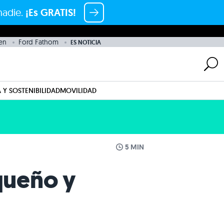
nadie.
¡Es GRATIS!
en
Ford Fathom
ES NOTICIA
 Y SOSTENIBILIDAD
MOVILIDAD
5 MIN
equeño y