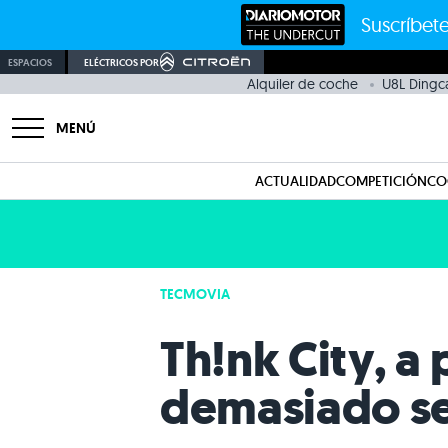
Suscríbete
ESPACIOS
ELÉCTRICOS POR
Alquiler de coche
U8L Dingc
MENÚ
ACTUALIDAD
COMPETICIÓN
CO
TECMOVIA
Th!nk City, a
demasiado se