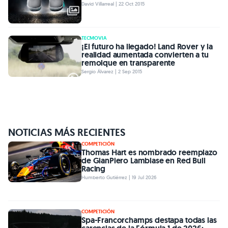
David Villarreal | 22 Oct 2015
TECMOVIA
¡El futuro ha llegado! Land Rover y la
realidad aumentada convierten a tu
remolque en transparente
Sergio Álvarez | 2 Sep 2015
NOTICIAS MÁS RECIENTES
COMPETICIÓN
Thomas Hart es nombrado reemplazo
de GianPiero Lambiase en Red Bull
Racing
Humberto Gutiérrez | 19 Jul 2026
COMPETICIÓN
Spa-Francorchamps destapa todas las