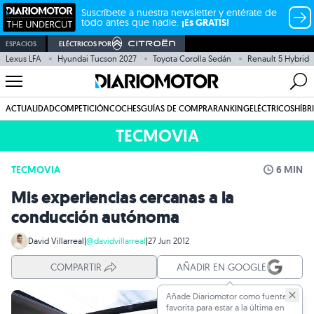
Suscríbete a nuestra newsletter y entérate de
todo antes que nadie.
¡Es GRATIS!
ESPACIOS
ELÉCTRICOS POR
Lexus LFA
Hyundai Tucson 2027
Toyota Corolla Sedán
Renault 5 Hybrid
ACTUALIDAD
COMPETICIÓN
COCHES
GUÍAS DE COMPRA
RANKING
ELÉCTRICOS
HÍBR
TECMOVIA
TECMOVIA
6 MIN
Mis experiencias cercanas a la
conducción autónoma
David Villarreal
|
@davidvillarreal
|
27 Jun 2012
COMPARTIR
AÑADIR EN GOOGLE
Añade Diariomotor como fuente
favorita para estar a la última en