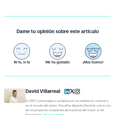
Dame tu opinión sobre este artículo
Ni fu, ni fa
Me ha gustado
¡Muy bueno!
David Villarreal
En 2007 comenzaba su andadura en los medios en internet y
en el mundo del motor. Dos años después David se unía a uno
de los proyectos incipientes de la prensa del motor, el de
Diariomotor.
Seguir leyendo...