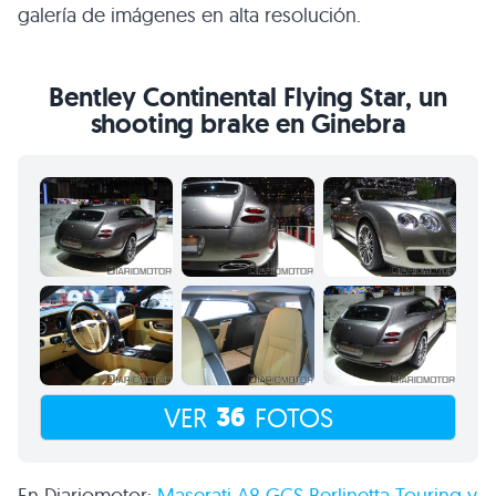
galería de imágenes en alta resolución.
Bentley Continental Flying Star, un
shooting brake en Ginebra
36
VER
FOTOS
En Diariomotor:
Maserati
A8 GCS
Berlinetta Touring y