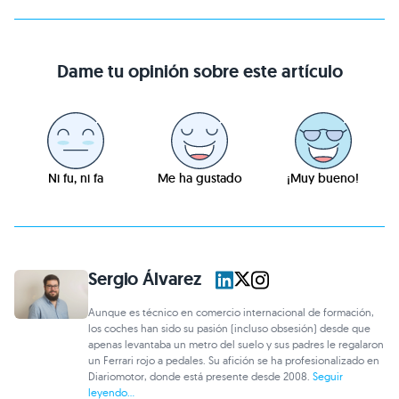
Dame tu opinión sobre este artículo
Ni fu, ni fa
Me ha gustado
¡Muy bueno!
Sergio Álvarez
Aunque es técnico en comercio internacional de formación,
los coches han sido su pasión (incluso obsesión) desde que
apenas levantaba un metro del suelo y sus padres le regalaron
un Ferrari rojo a pedales. Su afición se ha profesionalizado en
Diariomotor, donde está presente desde 2008.
Seguir
leyendo...