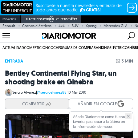
Suscríbete a nuestra newsletter y entérate de
todo antes que nadie.
¡Es GRATIS!
ESPACIOS
ELÉCTRICOS POR
Renault
Coches eléctricos
4x4
SUV
Xpeng
Mercedes GLA
N
ACTUALIDAD
COMPETICIÓN
COCHES
GUÍAS DE COMPRA
RANKING
ELÉCTRICOS
HÍBR
ENTRADA
3 MIN
Bentley Continental Flying Star, un
shooting brake en Ginebra
Sergio Álvarez
|
@sergioalvarez88
|
10 Mar 2010
COMPARTIR
AÑADIR EN GOOGLE
Añade Diariomotor como fuente
favorita para estar a la última en
la información de motor.