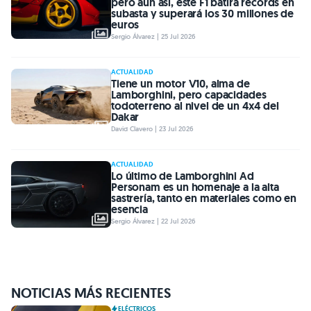
pero aun así, este F1 batirá récords en
subasta y superará los 30 millones de
euros
Sergio Álvarez | 25 Jul 2026
ACTUALIDAD
Tiene un motor V10, alma de
Lamborghini, pero capacidades
todoterreno al nivel de un 4x4 del
Dakar
David Clavero | 23 Jul 2026
ACTUALIDAD
Lo último de Lamborghini Ad
Personam es un homenaje a la alta
sastrería, tanto en materiales como en
esencia
Sergio Álvarez | 22 Jul 2026
NOTICIAS MÁS RECIENTES
ELÉCTRICOS