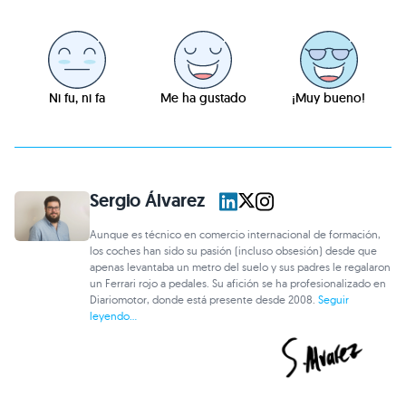
Ni fu, ni fa
Me ha gustado
¡Muy bueno!
Sergio Álvarez
Aunque es técnico en comercio internacional de formación,
los coches han sido su pasión (incluso obsesión) desde que
apenas levantaba un metro del suelo y sus padres le regalaron
un Ferrari rojo a pedales. Su afición se ha profesionalizado en
Diariomotor, donde está presente desde 2008.
Seguir
leyendo...