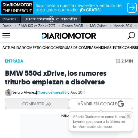
Suscríbete a nuestra newsletter y entérate de
todo antes que nadie.
¡Es GRATIS!
ESPACIOS
ELÉCTRICOS POR
Dacia
BMW iX3 vs Zeekr 7GT
Denza BAO5
MG Cyber
Honda PCX
ACTUALIDAD
COMPETICIÓN
COCHES
GUÍAS DE COMPRA
RANKING
ELÉCTRICOS
HÍBR
ENTRADA
2 MIN
BMW 550d xDrive, los rumores
triturbo empiezan a disolverse
Sergio Álvarez
|
@sergioalvarez88
|
6 Ago 2011
COMPARTIR
AÑADIR EN GOOGLE
Añade Diariomotor como fuente
favorita para estar a la última en
la información de motor.