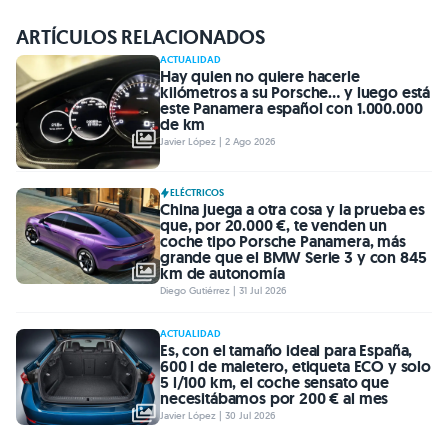
ARTÍCULOS RELACIONADOS
ACTUALIDAD
Hay quien no quiere hacerle
kilómetros a su Porsche… y luego está
este Panamera español con 1.000.000
de km
Javier López | 2 Ago 2026
ELÉCTRICOS
China juega a otra cosa y la prueba es
que, por 20.000 €, te venden un
coche tipo Porsche Panamera, más
grande que el BMW Serie 3 y con 845
km de autonomía
Diego Gutiérrez | 31 Jul 2026
ACTUALIDAD
Es, con el tamaño ideal para España,
600 l de maletero, etiqueta ECO y solo
5 l/100 km, el coche sensato que
necesitábamos por 200 € al mes
Javier López | 30 Jul 2026