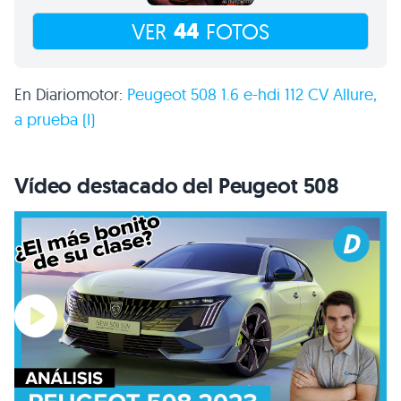
44
VER
FOTOS
En Diariomotor:
Peugeot 508 1.6 e-hdi 112
CV
Allure,
a prueba (I)
Vídeo destacado del Peugeot 508