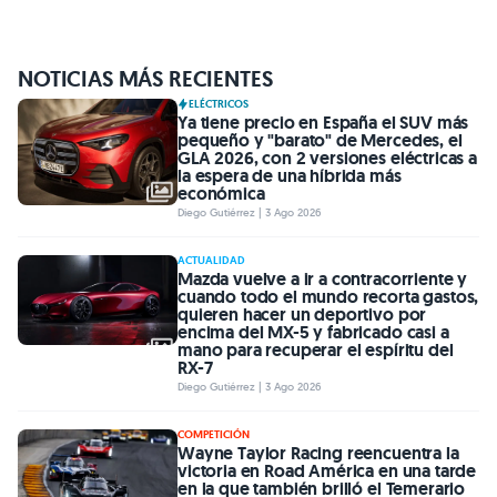
NOTICIAS MÁS RECIENTES
ELÉCTRICOS
Ya tiene precio en España el SUV más
pequeño y "barato" de Mercedes, el
GLA 2026, con 2 versiones eléctricas a
la espera de una híbrida más
económica
Diego Gutiérrez | 3 Ago 2026
ACTUALIDAD
Mazda vuelve a ir a contracorriente y
cuando todo el mundo recorta gastos,
quieren hacer un deportivo por
encima del MX-5 y fabricado casi a
mano para recuperar el espíritu del
RX-7
Diego Gutiérrez | 3 Ago 2026
COMPETICIÓN
Wayne Taylor Racing reencuentra la
victoria en Road América en una tarde
en la que también brilló el Temerario