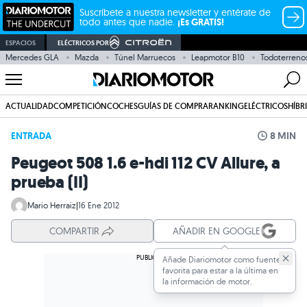
Suscríbete a nuestra newsletter y entérate de
todo antes que nadie.
¡Es GRATIS!
ESPACIOS
ELÉCTRICOS POR
Mercedes GLA
Mazda
Túnel Marruecos
Leapmotor B10
Todoterreno
ACTUALIDAD
COMPETICIÓN
COCHES
GUÍAS DE COMPRA
RANKING
ELÉCTRICOS
HÍBR
ENTRADA
8 MIN
Peugeot 508 1.6 e-hdi 112 CV Allure, a
prueba (II)
Mario Herraiz
|
16 Ene 2012
COMPARTIR
AÑADIR EN GOOGLE
Añade Diariomotor como fuente
favorita para estar a la última en
la información de motor.