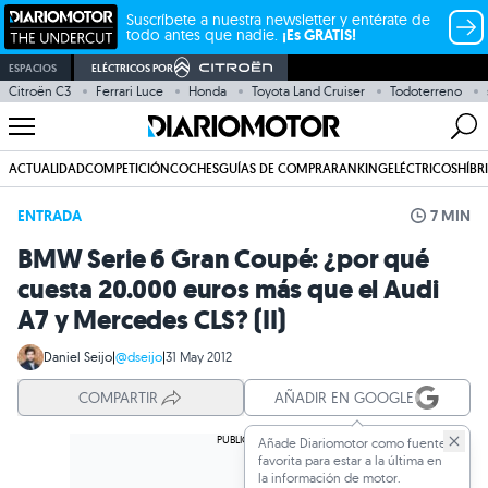
Suscríbete a nuestra newsletter y entérate de
todo antes que nadie.
¡Es GRATIS!
ESPACIOS
ELÉCTRICOS POR
Citroën C3
Ferrari Luce
Honda
Toyota Land Cruiser
Todoterreno
ACTUALIDAD
COMPETICIÓN
COCHES
GUÍAS DE COMPRA
RANKING
ELÉCTRICOS
HÍBR
ENTRADA
7 MIN
BMW Serie 6 Gran Coupé: ¿por qué
cuesta 20.000 euros más que el Audi
A7 y Mercedes CLS? (II)
Daniel Seijo
|
@dseijo
|
31 May 2012
COMPARTIR
AÑADIR EN GOOGLE
Añade Diariomotor como fuente
favorita para estar a la última en
la información de motor.