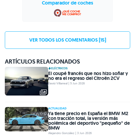
Comparador de coches
VER TODOS LOS COMENTARIOS [15]
ARTÍCULOS RELACIONADOS
ELÉCTRICOS
El coupé francés que nos hizo soñar y
no era el regreso del Citroën 2CV
David Villarreal | 5 Jun 2026
ACTUALIDAD
Ya tiene precio en España el BMW M2
con tracción total, la versión más
polémica del deportivo "pequeño" de
BMW
Alejandro González | 3 Jun 2026