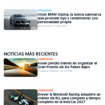
ACTUALIDAD
Vison BMW Alpina, la nueva submarca
que promete lujo y rendimiento con
personalidad propia
David Clavero | 17 May 2026
NOTICIAS MÁS RECIENTES
COMPETICIÓN
Assen perdió interés en organizar el
Gran Premio de los Países Bajos
Humberto Gutiérrez | 22 Jul 2026
COMPETICIÓN
Dreyer & Reinbold Racing adquiere un
chárter de RLL para competir a tiempo
completo en la IndyCar 2027