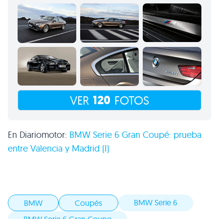
120
VER
FOTOS
En Diariomotor:
BMW
Serie 6 Gran Coupé: prueba
entre Valencia y Madrid (I)
BMW Serie 6
BMW
Coupés