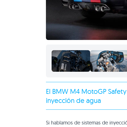
El
BMW M4 MotoGP Safety
inyección de agua
Si hablamos de sistemas de inyecci