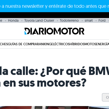
 a nuestra newsletter y entérate de todo antes que 
uce
Honda
Toyota Land Cruiser
Todoterreno
smart
Ford
CHES
GUÍAS DE COMPRA
RANKING
ELÉCTRICOS
HÍBRIDOS
MOTOS
ENERGÍA
a la calle: ¿Por qué 
a en sus motores?
C