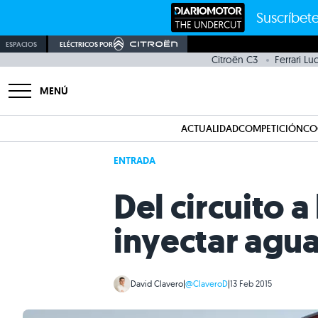
Suscríbete
ESPACIOS
ELÉCTRICOS POR
Citroën C3
Ferrari L
MENÚ
ACTUALIDAD
COMPETICIÓN
CO
ENTRADA
Del circuito 
inyectar agu
David Clavero
|
@ClaveroD
|
13 Feb 2015