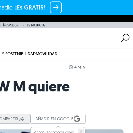
nadie.
¡Es GRATIS!
Kawasaki
ES NOTICIA
 Y SOSTENIBILIDAD
MOVILIDAD
4 MIN
BMW M quiere
OMPARTIR
AÑADIR EN GOOGLE
Añade Diariomotor como