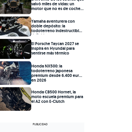
salvó miles de vidas: un
motor que no es de coche
ni avión
Yamaha aventurera con
doble depósito: la
todoterreno indestructible
definitiva
El Porsche Taycan 2027 se
inspira en Hyundai para
sentirse más térmico
Honda NX500: la
todoterreno japonesa
premium desde 6.400 euros
en 2026
Honda CB500 Hornet, la
moto escuela premium para
el A2 con E-Clutch