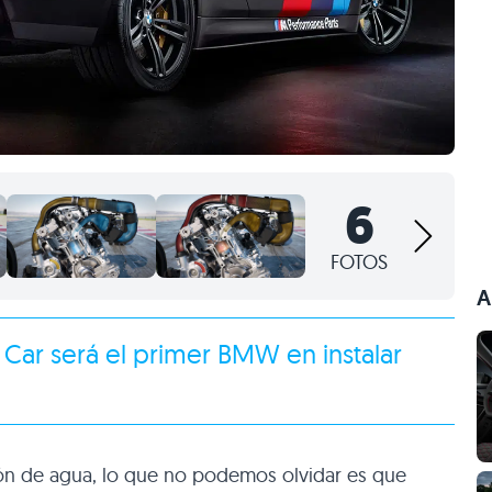
6
FOTOS
A
 Car
será el primer BMW en instalar
ón de agua, lo que no podemos olvidar es que