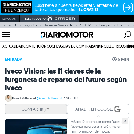
Suscríbete a nuestra newsletter y entérate de
todo antes que nadie.
¡Es GRATIS!
ESPACIOS
ELÉCTRICOS POR
Zeekr 9X
Sagunto
Hyundai Avante N
Audi Q9
Europa
Coches
ACTUALIDAD
COMPETICIÓN
COCHES
GUÍAS DE COMPRA
RANKING
ELÉCTRICOS
HÍBR
ENTRADA
5 MIN
Iveco Vision: las 11 claves de la
furgoneta de reparto del futuro según
Iveco
David Villarreal
|
@davidvillarreal
|
7 Abr 2015
COMPARTIR
AÑADIR EN GOOGLE
Añade Diariomotor como fuente
favorita para estar a la última en
la información de motor.