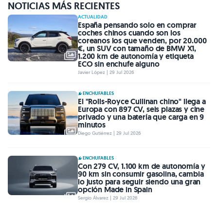
NOTICIAS MÁS RECIENTES
ACTUALIDAD
España pensando solo en comprar
coches chinos cuando son los
coreanos los que venden, por 20.000
€, un SUV con tamaño de BMW X1,
1.200 km de autonomía y etiqueta
ECO sin enchufe alguno
Javier López | 29 Jul 2026
ENCHUFABLES
El "Rolls-Royce Cullinan chino" llega a
Europa con 897 CV, seis plazas y cine
privado y una batería que carga en 9
minutos
Diego Gutiérrez | 29 Jul 2026
ENCHUFABLES
Con 279 CV, 1.100 km de autonomía y
90 km sin consumir gasolina, cambia
lo justo para seguir siendo una gran
opción Made in Spain
Sergio Álvarez | 29 Jul 2026