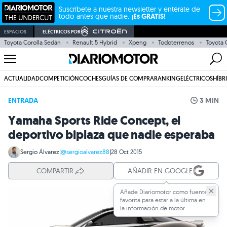
Suscríbete a nuestra newsletter y entérate de
todo antes que nadie.
¡Es GRATIS!
ESPACIOS
ELÉCTRICOS POR
Toyota Corolla Sedán
Renault 5 Hybrid
Xpeng
Todoterrenos
Toyota
ACTUALIDAD
COMPETICIÓN
COCHES
GUÍAS DE COMPRA
RANKING
ELÉCTRICOS
HÍBR
ENTRADA
3 MIN
Yamaha Sports Ride Concept, el
deportivo biplaza que nadie esperaba
Sergio Álvarez
|
@sergioalvarez88
|
28 Oct 2015
COMPARTIR
AÑADIR EN GOOGLE
Añade Diariomotor como fuente
favorita para estar a la última en
la información de motor.