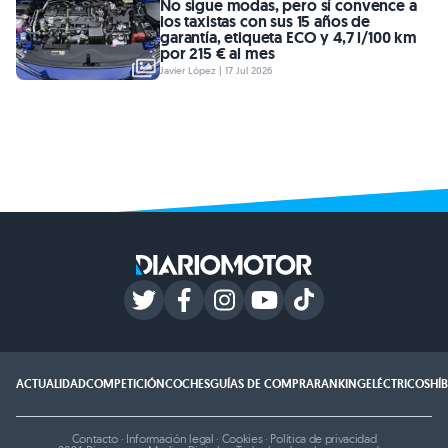
No sigue modas, pero sí convence a
los taxistas con sus 15 años de
garantía, etiqueta ECO y 4,7 l/100 km
por 215 € al mes
Javier López | 17 Jul 2026
ACTUALIDAD
COMPETICIÓN
COCHES
GUÍAS DE COMPRA
RANKING
ELÉCTRICOS
HÍ
Contacto
·
Información legal
·
Cookies
·
Política de privacidad