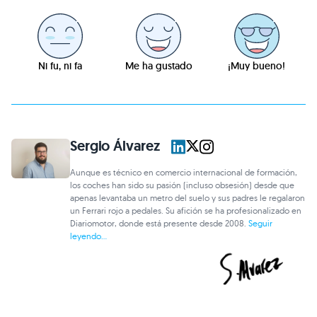
Ni fu, ni fa
Me ha gustado
¡Muy bueno!
Sergio Álvarez
Aunque es técnico en comercio internacional de formación,
los coches han sido su pasión (incluso obsesión) desde que
apenas levantaba un metro del suelo y sus padres le regalaron
un Ferrari rojo a pedales. Su afición se ha profesionalizado en
Diariomotor, donde está presente desde 2008.
Seguir
leyendo...