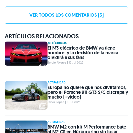
VER TODOS LOS COMENTARIOS [5]
ARTÍCULOS RELACIONADOS
ELÉCTRICOS
El M3 eléctrico de BMW ya tiene
nombre, y la decisión de la marca
dividirá a sus fans
Sergio Álvarez | 16 Jul 2026
ACTUALIDAD
Europa no quiere que nos divirtamos,
pero el Porsche 911 GT3 S/C discrepa y
mucho (+vídeo)
Javier López | 8 Jul 2026
ACTUALIDAD
BMW M2 con kit M Performance bate
al M2 CS en Nürburgring sin tocar