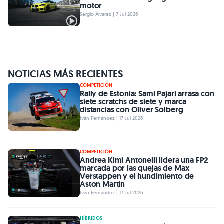
motor
Sergio Álvarez | 7 Jul 2026
NOTICIAS MÁS RECIENTES
COMPETICIÓN
Rally de Estonia: Sami Pajari arrasa con
siete scratchs de siete y marca
distancias con Oliver Solberg
Iván Fernández | 17 Jul 2026
COMPETICIÓN
Andrea Kimi Antonelli lidera una FP2
marcada por las quejas de Max
Verstappen y el hundimiento de
Aston Martin
Iván Fernández | 17 Jul 2026
HÍBRIDOS