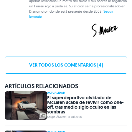
apenas levantaba un metro del suelo y sus padres le regalaron
un Ferrari rojo a pedales. Su afición se ha profesionalizado en
Diariomotor, donde está presente desde 2008.
Seguir
leyendo...
VER TODOS LOS COMENTARIOS [4]
ARTÍCULOS RELACIONADOS
ACTUALIDAD
El superdeportivo olvidado de
McLaren acaba de revivir como one-
off, tras medio siglo oculto en las
sombras
Sergio Álvarez | 8 Jul 2026
ACTUALIDAD