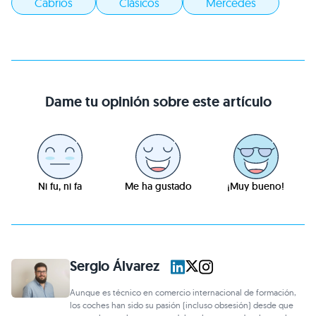
Cabrios
Clásicos
Mercedes
Dame tu opinión sobre este artículo
Ni fu, ni fa
Me ha gustado
¡Muy bueno!
Sergio Álvarez
Aunque es técnico en comercio internacional de formación,
los coches han sido su pasión (incluso obsesión) desde que