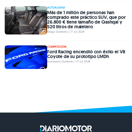
ACTUALIDAD
Más de 1 millón de personas han
comprado este práctico SUV, que por
26.800 € tiene tamaño de Qashqai y
520 litros de maletero
Diego Gutiérrez | 17 Jul 2026
COMPETICIÓN
Ford Racing encendió con éxito el V8
Coyote de su prototipo LMDh
Humberto Gutiérrez | 17 Jul 2026