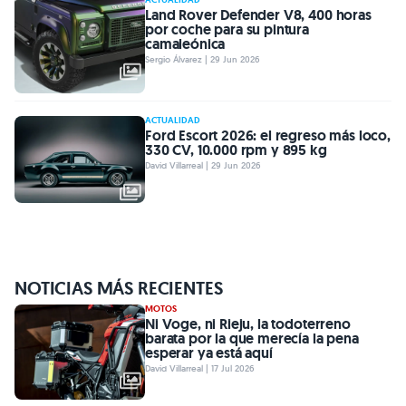
Land Rover Defender V8, 400 horas
por coche para su pintura
camaleónica
Sergio Álvarez | 29 Jun 2026
ACTUALIDAD
Ford Escort 2026: el regreso más loco,
330 CV, 10.000 rpm y 895 kg
David Villarreal | 29 Jun 2026
NOTICIAS MÁS RECIENTES
MOTOS
Ni Voge, ni Rieju, la todoterreno
barata por la que merecía la pena
esperar ya está aquí
David Villarreal | 17 Jul 2026