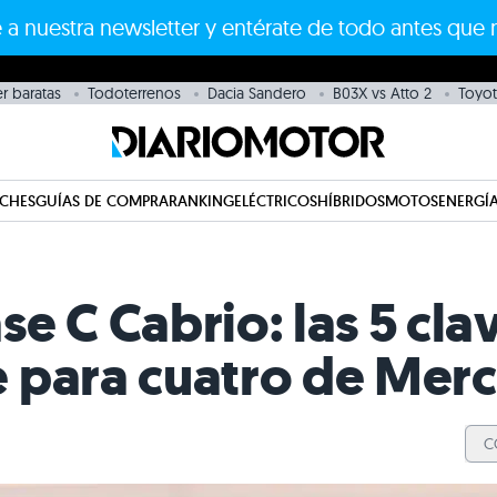
 a nuestra newsletter y entérate de todo antes que 
r baratas
Todoterrenos
Dacia Sandero
B03X vs Atto 2
Toyot
CHES
GUÍAS DE COMPRA
RANKING
ELÉCTRICOS
HÍBRIDOS
MOTOS
ENERGÍA
e C Cabrio: las 5 cla
 para cuatro de Mer
C