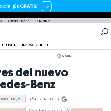
nadie.
¡Es GRATIS!
a
Yamaha TMAX
ES NOTICIA
 Y SOSTENIBILIDAD
MOVILIDAD
5 MIN
ves del nuevo
cedes-Benz
OMPARTIR
AÑADIR EN GOOGLE
Añade Diariomotor como