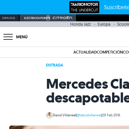
Suscríbete
ESPACIOS
ELÉCTRICOS POR
Honda Jazz
Europa
Scoote
MENÚ
ACTUALIDAD
COMPETICIÓN
CO
ENTRADA
Mercedes Clas
descapotable
David Villarreal
|
@davidvillarreal
|
29 Feb 2016