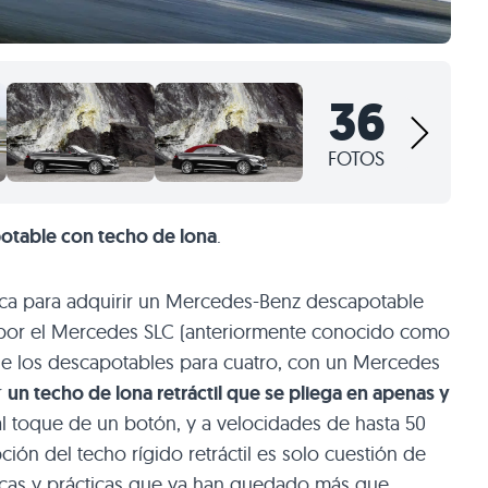
36
FOTOS
potable con techo de lona
.
ca para adquirir un Mercedes-Benz descapotable
, por el Mercedes SLC (anteriormente conocido como
 de los descapotables para cuatro, con un Mercedes
r
un techo de lona retráctil que se pliega en apenas y
al toque de un botón, y a velocidades de hasta 50
ión del techo rígido retráctil es solo cuestión de
nicas y prácticas que ya han quedado más que