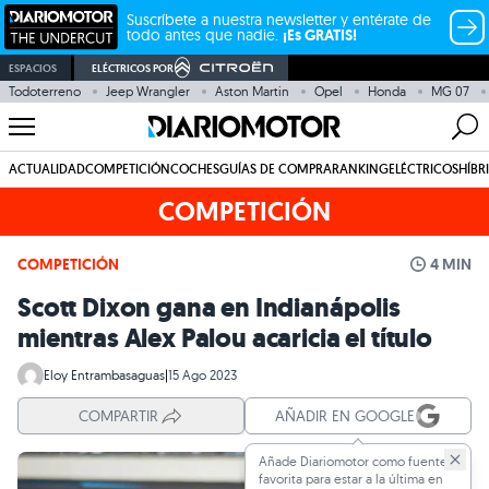
Suscríbete a nuestra newsletter y entérate de
todo antes que nadie.
¡Es GRATIS!
ESPACIOS
ELÉCTRICOS POR
Todoterreno
Jeep Wrangler
Aston Martin
Opel
Honda
MG 07
ACTUALIDAD
COMPETICIÓN
COCHES
GUÍAS DE COMPRA
RANKING
ELÉCTRICOS
HÍBR
COMPETICIÓN
COMPETICIÓN
4 MIN
Scott Dixon gana en Indianápolis
mientras Alex Palou acaricia el título
Eloy Entrambasaguas
|
15 Ago 2023
COMPARTIR
AÑADIR EN GOOGLE
Añade Diariomotor como fuente
favorita para estar a la última en