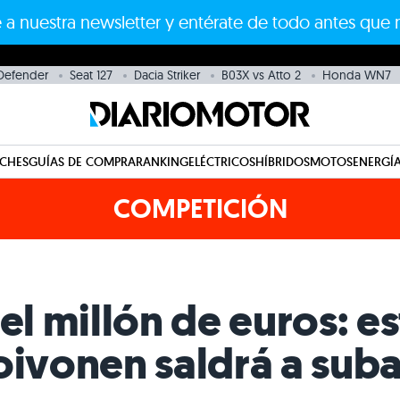
 a nuestra newsletter y entérate de todo antes que 
Defender
Seat 127
Dacia Striker
B03X vs Atto 2
Honda WN7
CHES
GUÍAS DE COMPRA
RANKING
ELÉCTRICOS
HÍBRIDOS
MOTOS
ENERGÍA
COMPETICIÓN
el millón de euros: e
oivonen saldrá a suba