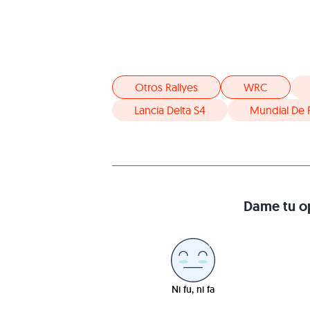
Otros Rallyes
WRC
Lancia Delta S4
Mundial De R
Dame tu op
Ni fu, ni fa