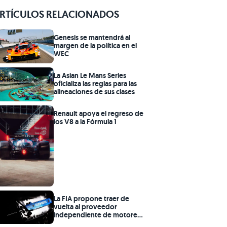
RTÍCULOS RELACIONADOS
Genesis se mantendrá al
margen de la política en el
WEC
La Asian Le Mans Series
oficializa las reglas para las
alineaciones de sus clases
Renault apoya el regreso de
los V8 a la Fórmula 1
La FIA propone traer de
vuelta al proveedor
independiente de motores
V8