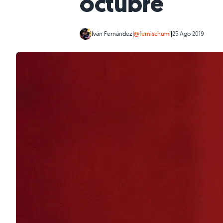
octubre
Iván Fernández
|
@fernischumi
|
25 Ago 2019