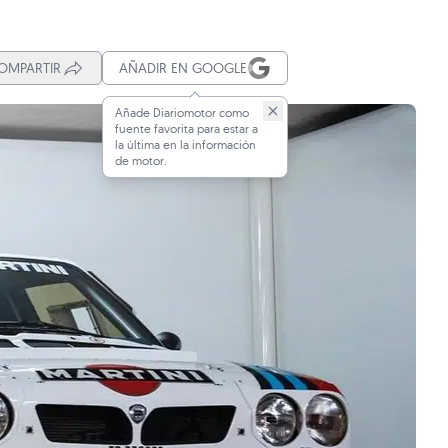
OMPARTIR
AÑADIR EN GOOGLE
Añade Diariomotor como
fuente favorita para estar a
la última en la información
de motor.