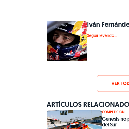
Iván Fernánd
Seguir leyendo...
VER TOD
ARTÍCULOS RELACIONAD
COMPETICIÓN
Genesis no 
del Sur