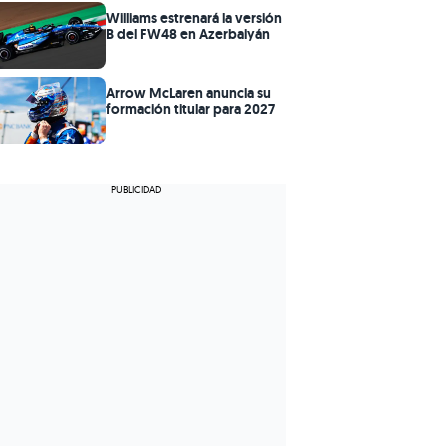
Williams estrenará la versión
B del FW48 en Azerbaiyán
Arrow McLaren anuncia su
formación titular para 2027