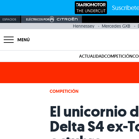
Suscríbete
ESPACIOS
ELÉCTRICOS POR
Hennessey
Mercedes GXB
MENÚ
ACTUALIDAD
COMPETICIÓN
CO
COMPETICIÓN
El unicornio d
Delta S4 ex-T