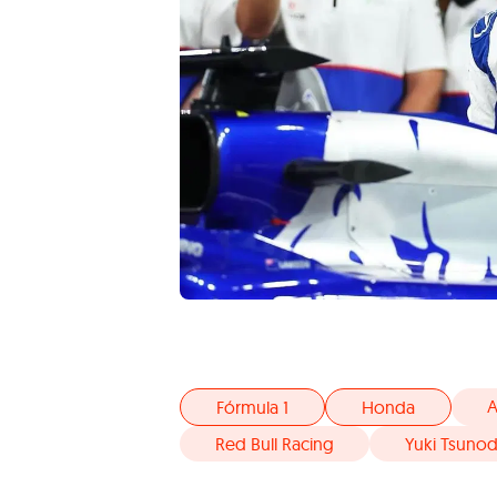
A
Fórmula 1
Honda
Red Bull Racing
Yuki Tsuno