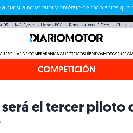
 a nuestra newsletter y entérate de todo antes que 
BAO5
MG Cyber
Honda PCX
Renault Austral E-Tech
China
CHES
GUÍAS DE COMPRA
RANKING
ELÉCTRICOS
HÍBRIDOS
MOTOS
ENERGÍA
COMPETICIÓN
erá el tercer piloto 
o