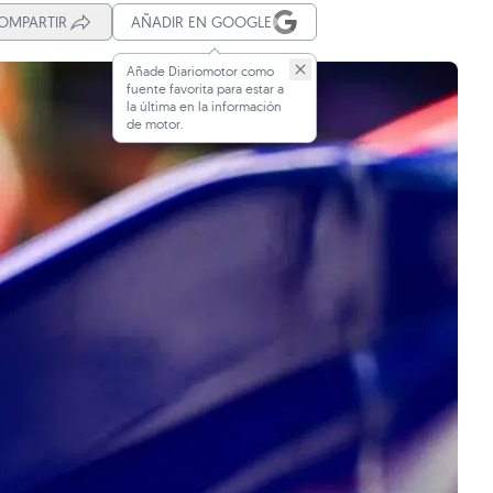
OMPARTIR
AÑADIR EN GOOGLE
Añade Diariomotor como
fuente favorita para estar a
la última en la información
de motor.