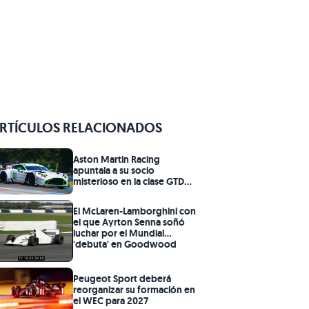
RTÍCULOS RELACIONADOS
Aston Martin Racing
apuntala a su socio
misterioso en la clase GTD
Pro
El McLaren-Lamborghini con
el que Ayrton Senna soñó
luchar por el Mundial
'debuta' en Goodwood
Peugeot Sport deberá
reorganizar su formación en
el WEC para 2027