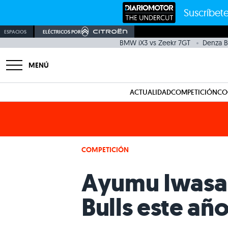
Suscríbete
ESPACIOS
ELÉCTRICOS POR
BMW iX3 vs Zeekr 7GT
Denza 
MENÚ
ACTUALIDAD
COMPETICIÓN
CO
COMPETICIÓN
Ayumu Iwasa s
Bulls este añ