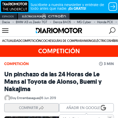
Suscríbete a nuestra newsletter y entérate de
todo antes que nadie.
¡Es GRATIS!
ESPACIOS
ELÉCTRICOS POR
Dacia
BMW iX3 vs Zeekr 7GT
Denza BAO5
MG Cyber
Honda PCX
ACTUALIDAD
COMPETICIÓN
COCHES
GUÍAS DE COMPRA
RANKING
ELÉCTRICOS
HÍBR
COMPETICIÓN
COMPETICIÓN
3 MIN
Un pinchazo da las 24 Horas de Le
Mans al Toyota de Alonso, Buemi y
Nakajima
Eloy Entrambasaguas
|
16 Jun 2019
COMPARTIR
AÑADIR EN GOOGLE