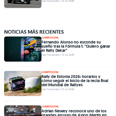
Iván Fernández | 12 Jul 2026
NOTICIAS MÁS RECIENTES
COMPETICIÓN
Fernando Alonso no esconde su
sueño tras la Fórmula 1: "Quiero ganar
el Rally Dakar"
Iván Fernández | 12 Jul 2026
COMPETICIÓN
Rally de Estonia 2026: horarios y
cómo seguir el inicio de la recta final
del Mundial de Rallyes
Iván Fernández | 12 Jul 2026
COMPETICIÓN
Adrian Newey reconoce uno de los
grandes errores de Aston Martin en