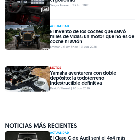
Sergio Álvarez | 23 Jun 2026
ACTUALIDAD
El invento de los coches que salvó
miles de vidas: un motor que no es de
coche ni avión
Emmanuel Jiménez | 21 Jun 2026
MOTOS
Yamaha aventurera con doble
depósito: la todoterreno
indestructible definitiva
David Villarreal | 20 Jun 2026
NOTICIAS MÁS RECIENTES
ACTUALIDAD
El Clase G de Audi será el 4x4 más