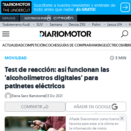
Suscríbete a nuestra newsletter y entérate de
todo antes que nadie.
¡Es GRATIS!
ESPACIOS
ELÉCTRICOS POR
Todoterreno Audi
SUV
Santana
Denza Z9S
Polini
Lexus LFA
H
ACTUALIDAD
COMPETICIÓN
COCHES
GUÍAS DE COMPRA
RANKING
ELÉCTRICOS
HÍBR
MOVILIDAD
3 MIN
Test de reacción: así funcionan las
'alcoholímetros digitales' para
patinetes eléctricos
Elena Sanz Bartolomé
|
13 Dic 2021
COMPARTIR
AÑADIR EN GOOGLE
Añade Diariomotor como fuente
favorita para estar a la última en
la información de motor.