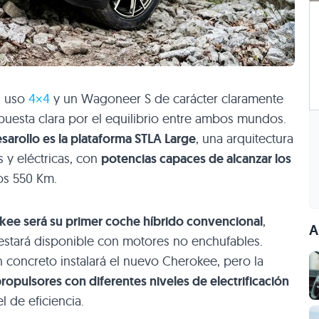
l uso
4×4
y un Wagoneer S de carácter claramente
puesta clara por el equilibrio entre ambos mundos.
sarollo es la plataforma STLA Large
, una arquitectura
 y eléctricas, con
potencias capaces de alcanzar los
os 550 Km.
kee será su primer coche híbrido convencional
,
A
estará disponible con motores no enchufables.
oncreto instalará el nuevo Cherokee, pero la
opulsores con diferentes niveles de electrificación
l de eficiencia.