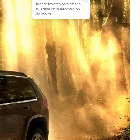
fuente favorita para estar a
la última en la información
de motor.