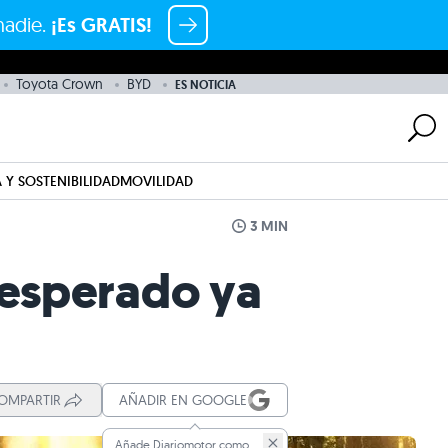
nadie.
¡Es GRATIS!
Toyota Crown
BYD
ES NOTICIA
 Y SOSTENIBILIDAD
MOVILIDAD
3 MIN
 esperado ya
OMPARTIR
AÑADIR EN GOOGLE
Añade Diariomotor como