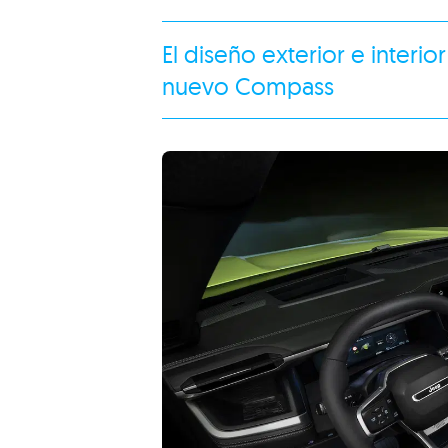
El diseño exterior e interio
nuevo Compass