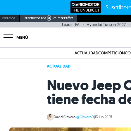
Suscríbete
ESPACIOS
ELÉCTRICOS POR
Lexus LFA
Hyundai Tucson 2027
MENÚ
ACTUALIDAD
COMPETICIÓN
CO
ACTUALIDAD
Nuevo Jeep C
tiene fecha d
David Clavero
|
@ClaveroD
|
13 Jun 2025