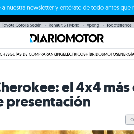
 a nuestra newsletter y entérate de todo antes que 
Toyota Corolla Sedán
Renault 5 Hybrid
Xpeng
Todoterrenos
CHES
GUÍAS DE COMPRA
RANKING
ELÉCTRICOS
HÍBRIDOS
MOTOS
ENERGÍA
herokee: el 4x4 más
e presentación
C