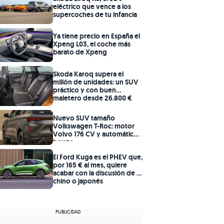
eléctrico que vence a los
supercoches de tu infancia
Ya tiene precio en España el
Xpeng L03, el coche más
barato de Xpeng
Skoda Karoq supera el
millón de unidades: un SUV
práctico y con buen
maletero desde 26.800 €
Nuevo SUV tamaño
Volkswagen T-Roc: motor
Volvo 176 CV y automático
barato
El Ford Kuga es el PHEV que,
por 165 € al mes, quiere
acabar con la discusión de si
chino o japonés