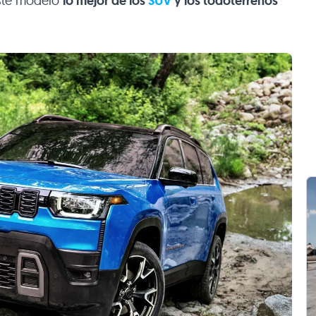
este modelo
lo mejor de los
SUV
y los todoterrenos