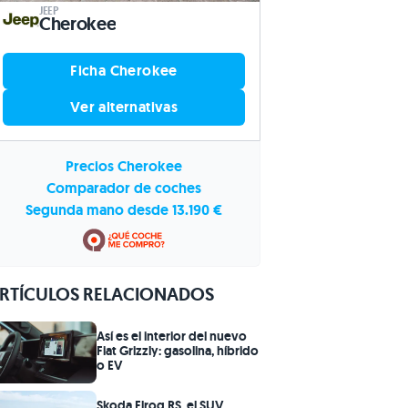
JEEP
Cherokee
Ficha Cherokee
Ver alternativas
Precios Cherokee
Comparador de coches
Segunda mano desde 13.190 €
RTÍCULOS RELACIONADOS
Así es el interior del nuevo
Fiat Grizzly: gasolina, híbrido
o EV
Skoda Elroq RS, el SUV