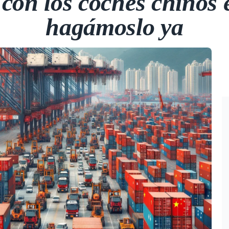
con los coches chinos 
hagámoslo ya