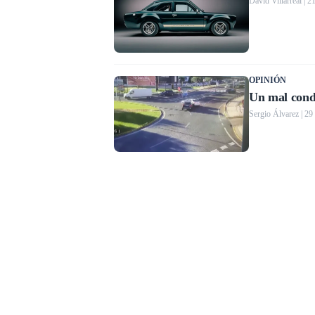
David Villarreal | 
OPINIÓN
Un mal condu
Sergio Álvarez | 29