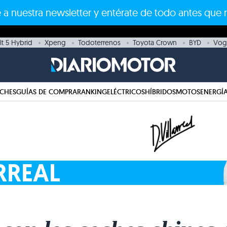
 a nuestra newsletter y entérate de todo antes que 
t 5 Hybrid
Xpeng
Todoterrenos
Toyota Crown
BYD
Vog
CHES
GUÍAS DE COMPRA
RANKING
ELÉCTRICOS
HÍBRIDOS
MOTOS
ENERGÍA
RREAL